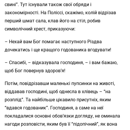
свині”. Тут існували також свої обряди і
закономірності. На Поліссі, скажімо, колій відрізав
перший шмат сала, клав його на стіл, робив
символічний хрест, приказуючи:
– Нехай вам Бог помагає наступного Різдва
дочекатись і ще кращого годованика вгодувати!
– Спасибі, – відказувала господиня, – і вам бажаю,
щоб Бог повернув здоров’я!
Потім, повідрізавши маленькі пупсинки на животі,
віддавав господині, щоб однесла в хлівець – “на
розплід”. Та найбільше цікавило присутніх, яким
“вдався годованик”. Господиня, а саме на неї
покладалися основні обов’язки догляду, не оминала
нагоди розповісти, яким був її “підопічний”, як вона