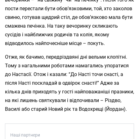
пости перестали бути обов’язковими, той, хто заколов
свиню, готував щедрий стіл, де обов’язково мала бути
смажена печінка. На таку вечоринку скликають
сусідів і найближчих родичів та колія, якому
відводилось найпочесніше місце – покуть.
Отже, як бачимо, передріздвяні дні вельми клопітні.
Тому з нагальними роботами намагались упоратися
до Настасії. Отож і казали: “До Насті точи снасті, а
після Насті поскладай в одвірок снасті!” Адже за
кілька днів приходять у гості найповажаніші празники,
на які лишень святкували і відпочивали – Різдво,
Василі або старий Новий рік та Водохрещі (Йордан).
Наші партнери