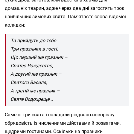
домашніх тварин, адже через два дні загостять троє
найбільших зимових свята. Пам’ятаєте слова відомої
колядки:
Та прийдуть до тебе
Три празники в гості:
Що перший же празник –
Святеє Рождество,
А другий же празник –
Святого Василя,
А третій же празник –
Святе Водохреще...
Саме ці три свята і складали різдвяно-новорічну
обрядовість із численними дійствами й розвагами,
щедрими гостинами. Оскільки на празники