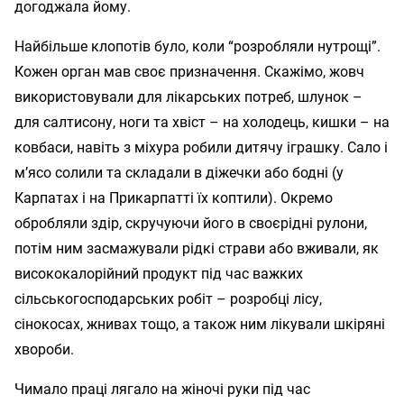
догоджала йому.
Найбільше клопотів було, коли “розробляли нутрощі”.
Кожен орган мав своє призначення. Скажімо, жовч
використовували для лікарських потреб, шлунок –
для салтисону, ноги та хвіст – на холодець, кишки – на
ковбаси, навіть з міхура робили дитячу іграшку. Сало і
м’ясо солили та складали в діжечки або бодні (у
Карпатах і на Прикарпатті їх коптили). Окремо
обробляли здір, скручуючи його в своєрідні рулони,
потім ним засмажували рідкі страви або вживали, як
висококалорійний продукт під час важких
сільськогосподарських робіт – розробці лісу,
сінокосах, жнивах тощо, а також ним лікували шкіряні
хвороби.
Чимало праці лягало на жіночі руки під час