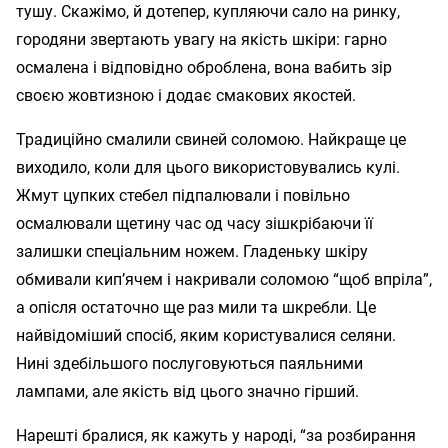
тушу. Скажімо, й дотепер, купляючи сало на ринку,
городяни звертають увагу на якість шкіри: гарно
осмалена і відповідно оброблена, вона вабить зір
своєю жовтизною і додає смакових якостей.
Традиційно смалили свиней соломою. Найкраще це
виходило, коли для цього використовувались кулі.
Жмут цупких стебел підпалювали і повільно
осмалювали щетину час од часу зішкрібаючи її
залишки спеціальним ножем. Гладеньку шкіру
обмивали кип’ячем і накривали соломою “щоб впріла”,
а опісля остаточно ще раз мили та шкребли. Це
найвідоміший спосіб, яким користувалися селяни.
Нині здебільшого послуговуються паяльними
лампами, але якість від цього значно гірший.
Нарешті бралися, як кажуть у народі, “за розбирання