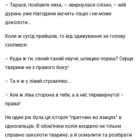
– Тарасе, позбавте лиха, – звернулася слізно, – мій
дурень уже півгодини мучить пацю і не може
доколоти…
Коли ж сусід прийшов, то від здивування за голову
схопився:
– Куди ж ти, сякий-такий неуче, шпицею пореш? Серце
тварини не з правого боку!
– Та я ж у лівий стромляю…
– Але ж ліва сторона в тебе, а в неї, перевернутої –
права!
Не один рік була ця історія “притчею во язицях” в
односельців. В обов’язки колія входило не тільки
справно заколоти тварину, а й осмалити та розібрати