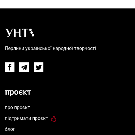
Українська народна творчість – Головна
Перлини української народної творчості
Facebook
Telegram
Twitter
проєкт
про проєкт
підтримати проєкт
блог