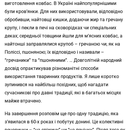
виготовлення ковбас. В Україні найпопулярнішими
були кров’янки. Для них використовували, відповідно
обробивши, найтовщі кишки, додаючи жир та гречану
крупу, і пекли в печі на сковорідках чи спеціальних
деках; середньої товщини йшли для м’ясних ковбас, а
найтонші заправлялися крупоб – гречаною чи, як на
Поліссі, пшоняною; їх відповідно і називали –
“гречаники” та “пшоняними”. … Довголітній народний
досвід опрактикував різноманітні способи
використання тваринних продуктів. Я лише коротко
зупинився на найбільш похідних, щоб нагадати
сучасникові про давні традиції, які в багатьох місцях
майже втрачено.
На завершення розповім ще про одну традицію, яка
з’явилася в 60-х роках і побутує донині. Це колективні
вечоринки – “на свіжину” чи “на печінку”. Після того як