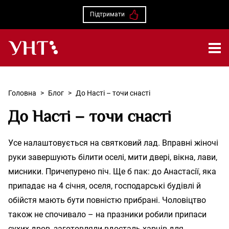
Підтримати
Українська народна творчість – Головна
Головна
>
Блог
>
До Насті – точи снасті
До Насті – точи снасті
Уcе налаштовується на святковий лад. Вправні жіночі
руки завершують білити оселі, мити двері, вікна, лави,
мисники. Причепурено піч. Ще б пак: до Анастасії, яка
припадає на 4 січня, оселя, господарські будівлі й
обійстя мають бути повністю прибрані. Чоловіцтво
також не спочивало – на празники робили припаси
сухих дров, заготовляли вдосталь харчів для