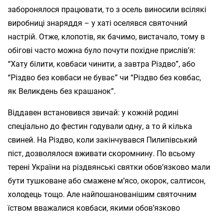
заборонялося працювати, то з осель виносили всілякі
виробниці знаряддя – у хаті оселявся святочний
настрій. Отже, клопотів, як бачимо, вистачало, тому в
обігові часто можна було почути похідне прислів’я:
“Хату білити, ковбаси чинити, а завтра Різдво”, або
“Різдво без ковбаси не буває” чи “Різдво без ковбас,
як Великдень без крашанок”.
Віддавен встановився звичай: у кожній родині
спеціально до фестин годували одну, а то й кілька
свиней. На Різдво, коли закінчувався Пилипівський
піст, дозволялося вживати скоромнину. По всьому
терені України на різдвянські святки обов’язково мали
бути тушковане або смажене м’ясо, окорок, салтисон,
холодець тощо. Але найпошанованішим святочним
їством вважалися ковбаси, якими обов’язково