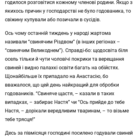
годилося розговітися кожному членові родини. Якщо з
якихось причин у господарстві не було годованика, то
свіжину купували або позичали в сусідів.
Ось чому останній тиждень у народі жартома
називали “свинячим Різдвом” (в інших регіонах –
“свинячим Великоднем”). Справді-бо: щодосвіта біля
осель тільки й чути чоловічі покрики та верещання
свиней і видно палахкі освіти багать на обійстях.
Щонайбільше їх припадало на Анастасію, бо
вважалося, що цей день найкращий для обробки
годоваників. “Свиняче щастя, – казали в таких
випадках, – забирає Настя” чи “Ось прийде до тебе
Настя, – дорікали вередливим тваринам, – то візьме
тебе трясця!”
Десь за півмісяця господині посилено годували свиней