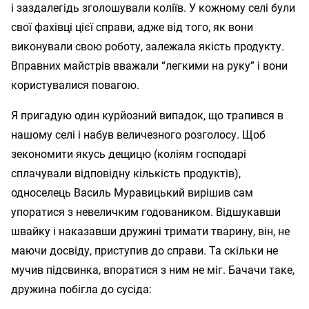
і заздалегідь зголошували коліїв. У кожному селі були
свої фахівці цієї справи, адже від того, як вони
виконували свою роботу, залежала якість продукту.
Вправних майстрів вважали “легкими на руку” і вони
користувалися повагою.
Я пригадую один курйозний випадок, що трапився в
нашому селі і набув величезного розголосу. Щоб
зекономити якусь дещицю (коліям господарі
сплачували відповідну кількість продуктів),
односелець Василь Муравицький вирішив сам
упоратися з невеличким годоваником. Відшукавши
швайку і наказавши дружині тримати тварину, він, не
маючи досвіду, приступив до справи. Та скільки не
мучив підсвинка, впоратися з ним не міг. Бачачи таке,
дружина побігла до сусіда: