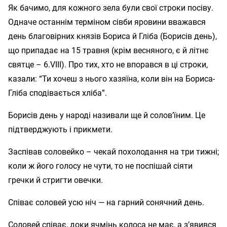
Як бачимо, для кожного зела були свої строки посіву.
Одначе останнім терміном сівби яровини вважався
день благовірних князів Бориса й Гліба (Борисів день),
що припадає на 15 травня (крім весняного, є й літнє
святце – 6.VIII). Про тих, хто не впорався в ці строки,
казали: “Ти хочеш з нього хазяїна, коли він на Бориса-
Гліба сподівається хліба”.
Борисів день у народі називали ще й солов’їним. Це
підтверджують і прикмети.
Заспівав соловейко – чекай похолодання на три тижні;
коли ж його голосу не чути, то не поспішай сіяти
гречки й стригти овечки.
Співає соловей усю ніч — на гарний сонячний день.
Соловей співає, доки ячмінь колоса не має, а з’явився