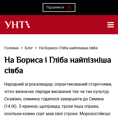
Підтримати
Українська народна творчість – Головна
Головна
>
Блог
>
На Бориса і Гліба найпізніша сівба
На Бориса і Гліба найпізніша
сівба
Народний агрокалендар, опрактикований сторіччями,
чітко визначає періоди висівання тих чи тих культур.
Скажімо, озимину годилося завершити до Семена
(14.ІХ). З яриною, щоправда, трохи інша справа,
оскільки кожен сорт мав свої строки. Морозостійкіші