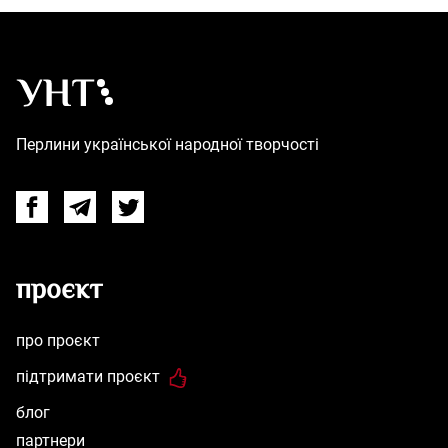
Українська народна творчість – Головна
Перлини української народної творчості
Facebook
Telegram
Twitter
проєкт
про проєкт
підтримати проєкт
блог
партнери