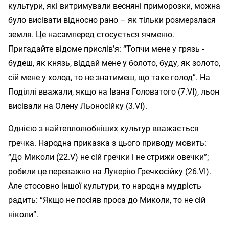
культури, які витримували весняні приморозки, можна
було висівати відносно рано – як тільки розмерзлася
земля. Це насамперед стосується ячменю.
Пригадайте відоме прислів’я: “Топчи мене у грязь -
будеш, як князь, віддай мене у болото, буду, як золото,
сій мене у холод, то не знатимеш, що таке голод”. На
Поділлі вважали, якщо на Івана Головатого (7.VI), льон
висівали на Олену Льоносійку (3.VI).
Однією з найтеплолюбніших культур вважається
гречка. Народна приказка з цього приводу мовить:
“До Миколи (22.V) не сій гречки і не стрижи овечки”;
робили це переважно на Лукерію Гречкосійку (26.VI).
Але стосовно іншої культури, то народна мудрість
радить: “Якщо не посіяв проса до Миколи, то не сій
ніколи”.