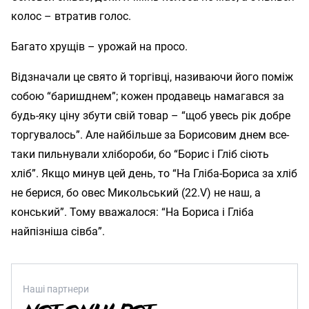
колос – втратив голос.
Багато хрущів – урожай на просо.
Відзначали це свято й торгівці, називаючи його поміж
собою “баришднем”; кожен продавець намагався за
будь-яку ціну збути свій товар – “щоб увесь рік добре
торгувалось”. Але найбільше за Борисовим днем все-
таки пильнували хлібороби, бо “Борис і Гліб сіють
хліб”. Якщо минув цей день, то “На Гліба-Бориса за хліб
не берися, бо овес Микольський (22.V) не наш, а
конський”. Тому вважалося: “На Бориса і Гліба
найпізніша сівба”.
Наші партнери