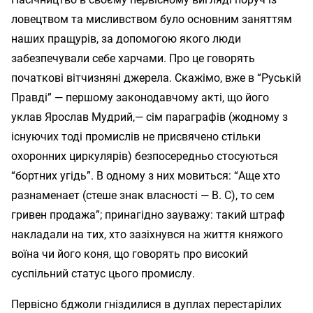
ловецтвом та мисливством було основним заняттям
наших пращурів, за допомогою якого люди
забезпечували себе харчами. Про це говорять
початкові вітчизняні джерела. Скажімо, вже в “Руській
Правді” — першому законодавчому акті, що його
уклав Ярослав Мудрий,— сім параграфів (жодному з
існуючих тоді промислів не присвячено стільки
охоронних циркулярів) безпосередньо стосуються
“бортних угідь”. В одному з них мовиться: “Аще хто
разнаменает (стеше знак власності — В. С), то сем
гривен продажа”; принагідно зауважу: такий штраф
накладали на тих, хто зазіхнувся на життя княжого
воїна чи його коня, що говорять про високий
суспільний статус цього промислу.
Первісно бджоли гніздилися в дуплах перестарілих