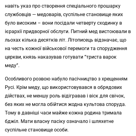
навіть указ про створення спеціального прошарку
службовців — медоварів, суспільне становище яких
було високим – вони посідали четверту сходинку в
ієрархії придворної обслуги. Питний мед вистоювали в
льохах кілька десятків літ. Літописець відзначає, що
на честь кожної військової перемоги та спорудження
церкви, князь наказував готувати “триста варок
меду”.
Особливого розвою набуло пасічництво з хрещенням
Русі. Крім меду, що використовувався в обрядових
дійствах, не меншу роль відігравав і віск для свічок,
без яких не могла обійтися жодна культова споруда.
Тому в давніші часи майже кожна родина тримала
бджіл. Мати власну пасіку означало і шляхетне
суспільне становище особи.