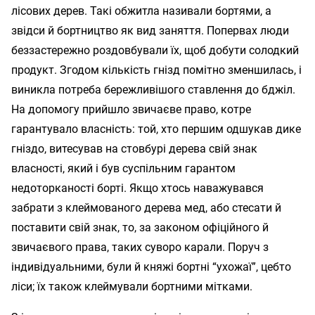
лісових дерев. Такі обжитла називали бортями, а
звідси й бортництво як вид заняття. Попервах люди
беззастережно роздовбували їх, щоб добути солодкий
продукт. Згодом кількість гнізд помітно зменшилась, і
виникла потреба бережливішого ставлення до бджіл.
На допомогу прийшло звичаєве право, котре
гарантувало власність: той, хто першим одшукав дике
гніздо, витесував на стовбурі дерева свій знак
власності, який і був суспільним гарантом
недоторканості борті. Якщо хтось наважувався
забрати з клеймованого дерева мед, або стесати й
поставити свій знак, то, за законом офіційного й
звичаєвого права, таких суворо карали. Поруч з
індивідуальними, були й княжі бортні “ухожаї”, цебто
ліси; їх також клеймували бортними мітками.