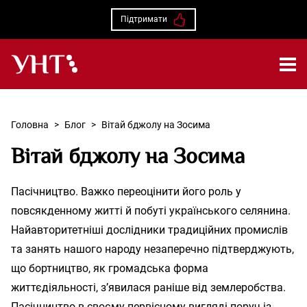
Підтримати
Українська народна творчість – Головна
Головна
>
Блог
>
Вітай бджолу на Зосима
Вітай бджолу на Зосима
Пасічництво. Важко переоцінити його роль у
повсякденному житті й побуті українського селянина.
Найавторитетніші дослідники традиційних промислів
та занять нашого народу незаперечно підтверджують,
що бортництво, як громадська форма
життєдіяльності, з’явилася раніше від землеробства.
Пасічництво в своєму первісному вигляді поруч із