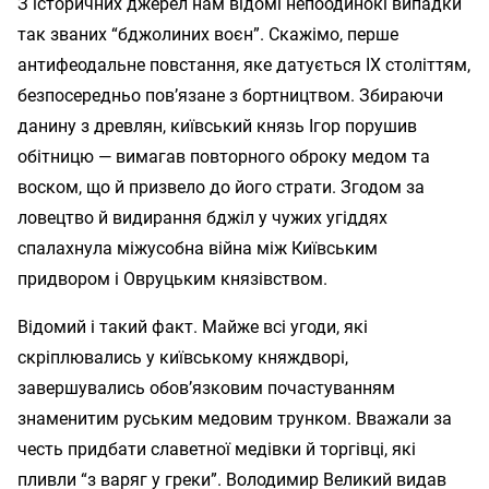
З історичних джерел нам відомі непоодинокі випадки
так званих “бджолиних воєн”. Скажімо, перше
антифеодальне повстання, яке датується IX століттям,
безпосередньо пов’язане з бортництвом. Збираючи
данину з древлян, київський князь Ігор порушив
обітницю — вимагав повторного оброку медом та
воском, що й призвело до його страти. Згодом за
ловецтво й видирання бджіл у чужих угіддях
спалахнула міжусобна війна між Київським
придвором і Овруцьким князівством.
Відомий і такий факт. Майже всі угоди, які
скріплювались у київському княждворі,
завершувались обов’язковим почастуванням
знаменитим руським медовим трунком. Вважали за
честь придбати славетної медівки й торгівці, які
пливли “з варяг у греки”. Володимир Великий видав