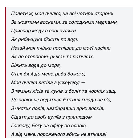
Полети ж, моя пчілко, на всі чотири сторони
За жовтими восками, за солодкими медками,
Приспор меду в свої вулики.
Як риба-щука біжить по воді,
Нехай моя пчілка поспішає до моєї пасіки:
Як по стовпових річках та потічках
Біжить вода до моря,
Отак би й до мене, раба божого,
Моя пчілка летіла з усіх-усюд —
З темних лісів та луків, з боліт та чорних хащ,
Де вовки не водяться й птиця гнізда не в'є,
З чистих полів, назбиравши ярих восків,
Сідати до своїх вуліїв з приплодом
Господу, Богу на офіру во славіє,
А від мене, пороженого абись не втікала!