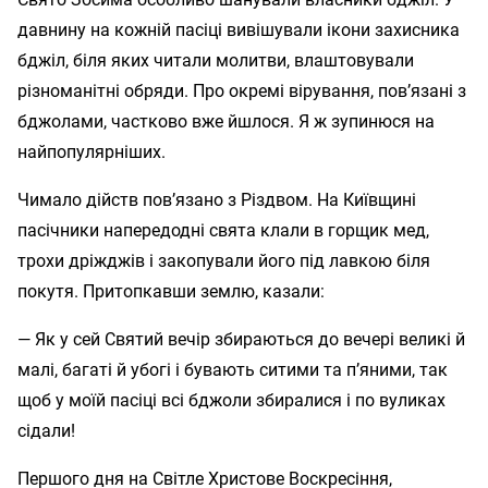
давнину на кожній пасіці вивішували ікони захисника
бджіл, біля яких читали молитви, влаштовували
різноманітні обряди. Про окремі вірування, пов’язані з
бджолами, частково вже йшлося. Я ж зупинюся на
найпопулярніших.
Чимало дійств пов’язано з Різдвом. На Київщині
пасічники напередодні свята клали в горщик мед,
трохи дріжджів і закопували його під лавкою біля
покутя. Притопкавши землю, казали:
— Як у сей Святий вечір збираються до вечері великі й
малі, багаті й убогі і бувають ситими та п’яними, так
щоб у моїй пасіці всі бджоли збиралися і по вуликах
сідали!
Першого дня на Світле Христове Воскресіння,