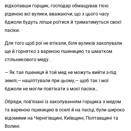
відкопавши горщик, господар обмащував тією
рідиною всі вулики, вважаючи, що з цього часу
бджоли будуть ліпше роїтися й триматимуться своєї
пасіки.
Для того щоб рої не втікали, біля вуликів закопували
ще й горнятко з вареною пшеницею та шматком
стільникового меду.
— Як тая пшениця й той мед не можуть вийти з-під
землі,— нашіптували при цьому,— щоб так і мої
бджоли не могли повтікати з моєї пасіки…
Обряди, пов’язані із закопуванням горщика з медом
та вареною пшеницею в оселі й на пасіці, були широко
відомими на Чернігівщині, Київщині, Полтавщині та
Волині.