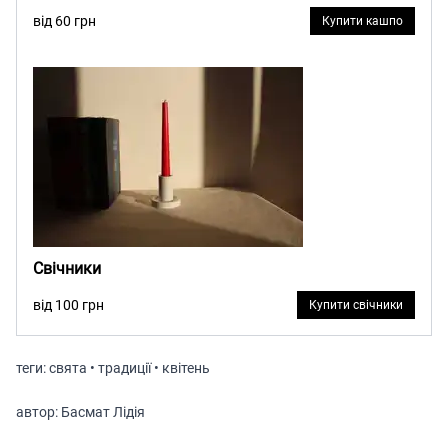
від 60 грн
Купити кашпо
Свічники
від 100 грн
Купити свічники
теги:
свята • традиції • квітень
автор:
Басмат Лідія