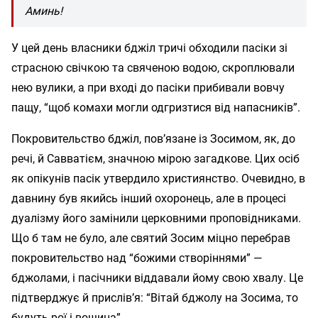
Аминь!
У цей день власники бджіл тричі обходили пасіки зі
страсною свічкою та свяченою водою, скроплювали
нею вулики, а при вході до пасіки прибивали вовчу
пащу, “щоб комахи могли одгризтися від напасників”.
Покровительство бджіл, пов’язане із Зосимом, як, до
речі, й Савватієм, значною мірою загадкове. Цих осіб
як опікунів пасік утвердило християнство. Очевидно, в
давнину був якийсь інший охоронець, але в процесі
дуалізму його замінили церковними проповідниками.
Що б там не було, але святий Зосим міцно перебрав
покровительство над “божими створіннями” —
бджолами, і пасічники віддавали йому свою хвалу. Це
підтверджує й прислів’я: “Вітай бджолу на Зосима, то
будуть рої і вощина”.