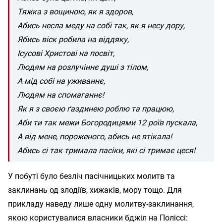
Тяжка з вощиною, як я здоров,
Абись несла меду на собі так, як я несу дору,
Ябись віск робила на віддяку,
Ісусові Христові на посвіт,
Людям на розлучіннє душі з тілом,
А мід собі на уживаннє,
Людям на спомаганнє!
Як я з своєю ґаздинею роблю та працюю,
Аби ти так межи Богородицями 12 роїв пускала,
А від мене, пороженого, абись не втікала!
Абись сі так тримала пасіки, які сі тримає цеся!
У побуті було безліч пасічницьких молитв та
заклинань од злодіїв, хижаків, мору тощо. Для
прикладу наведу лише одну молитву-заклинання,
якою користувалися власники бджіл на Поліссі: