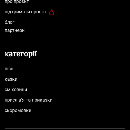
про проєкт
підтримати проєкт
блог
партнери
категорії
пісні
казки
сміховини
прислів'я та приказки
скоромовки