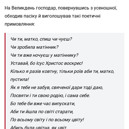
На Великдень господар, повернувшись з усеношної,
обходив пасіку й виголошував такі поетичні
примовляння:
Чи ти, матко, спиш чи чуєш?
Чи зробила матінник?
Чи ти вже ночуєш у матіннику?
Уставай, бо Ісус Христос воскрес!
Кілько я разів ковтну, тільки роїв аби ти, матко,
пустила!
Як я тебе не забув, свяченої дари тоді даю,
Посвяти і ти свою родію, і сама себе.
Бо тебе би вже час випускати,
Аби ти йшла по світі старати,
По всьому світу і по всьому цвіту!
Абись була цвітна, як цвіт,