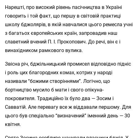
Нарешті, про високий рівень пасічництва в Україні
говорить і той факт, що першу в світовій практиці
школу бджолярів, в якій навчалися цього ремесла учні
з багатьох європейських країн, запровадив наш
славетний вчений П. І. Прокопович. До речі, він є і
винахідником рамкового вулика.
Звісна річ, бджільницький промисел відповідно підніс
і роль цих благородних комах, котрих у народі
називали “божими створіннями”. Логічно, що
бортництво мусило б мати і свого опікуна-
покровителя. Традиційно їх було два — Зосим і
Савватій. Але перевагу все ж віддавали першому. Для
цього був спеціально “визначений” іменний день — 30
квітня.
Свято Зосима особливо шанували власники бджіл. У