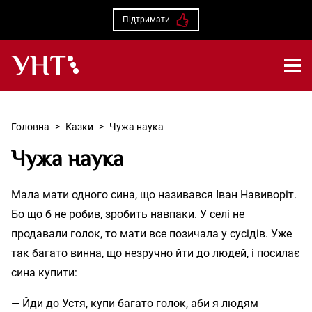
Підтримати
Українська народна творчість – Головна
Головна
>
Казки
>
Чужа наука
Чужа наука
Мала мати одного сина, що називався Іван Навиворіт.
Бо що б не робив, зробить навпаки. У селі не
продавали голок, то мати все позичала у сусідів. Уже
так багато винна, що незручно йти до людей, і посилає
сина купити:
— Йди до Устя, купи багато голок, аби я людям