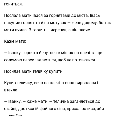
гониться.
Послала мати Івася за горнятами до міста. Івась
накупив горнят та й на мотузок — жене додому, бо так
мати вчила. З горнят — черепки, а він плаче.
Каже мати:
— Іванку, горнята беруться в мішок на плечі та ще
соломою перекладаються, щоб не потовклися.
Посилає мати теличку купити.
Купив теличку, взяв на плечі, а вона вирвалася і
втекла.
— Іванку, — каже мати, — теличка заганяється до
стайні, дається їй файного сіна, присолюється, аби
ліпше їла.