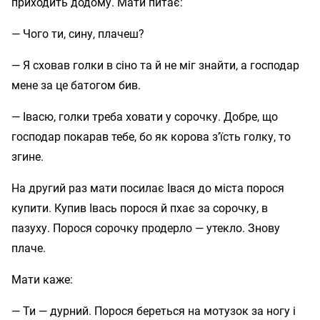
приходить додому. Мати питає:
— Чого ти, сину, плачеш?
— Я сховав голки в сіно та й не міг знайти, а господар
мене за це батогом бив.
— Івасю, голки треба ховати у сорочку. Добре, що
господар покарав тебе, бо як корова з’їсть голку, то
згине.
На другий раз мати посилає Івася до міста порося
купити. Купив Івась порося й пхає за сорочку, в
пазуху. Порося сорочку продерло — утекло. Знову
плаче.
Мати каже:
— Ти — дурний. Порося береться на мотузок за ногу і