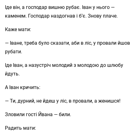
Іде він, а господар вишню рубає. Іван у нього —
каменем. Господар наздогнав і б’є. Знову плаче.
Каже мати:
— Іване, треба було сказати, аби в ліс, у провали йшов
рубати.
Іде Іван, а назустріч молодий з молодою до шлюбу
йдуть.
А Іван кричить:
— Ти, дурний, не йдеш у ліс, в провали, а женишся!
Зловили гості Йвана — били.
Радить мати: