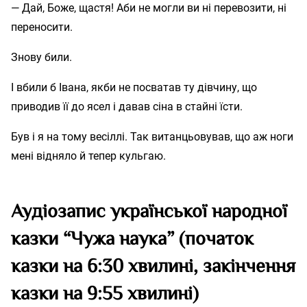
— Дай, Боже, щастя! Аби не могли ви ні перевозити, ні
переносити.
Знову били.
І вбили б Івана, якби не посватав ту дівчину, що
приводив її до ясел і давав сіна в стайні їсти.
Був і я на тому весіллі. Так витанцьовував, що аж ноги
мені відняло й тепер кульгаю.
Аудіозапис української народної
казки “Чужа наука” (початок
казки на 6:30 хвилині, закінчення
казки на 9:55 хвилині)