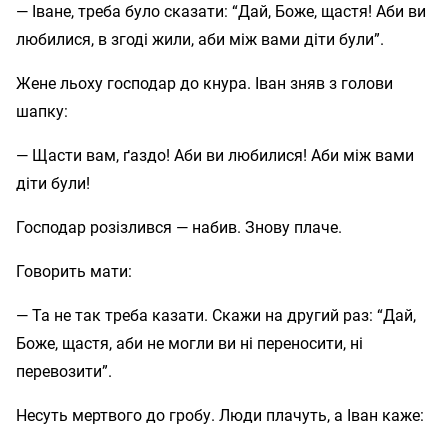
— Іване, треба було сказати: “Дай, Боже, щастя! Аби ви
любилися, в згоді жили, аби між вами діти були”.
Жене льоху господар до кнура. Іван зняв з голови
шапку:
— Щасти вам, ґаздо! Аби ви любилися! Аби між вами
діти були!
Господар розізлився — набив. Знову плаче.
Говорить мати:
— Та не так треба казати. Скажи на другий раз: “Дай,
Боже, щастя, аби не могли ви ні переносити, ні
перевозити”.
Несуть мертвого до гробу. Люди плачуть, а Іван каже: