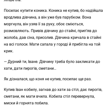
Посилає купити коника. Коника не купив, бо надійшла
вродлива дівчина, а він уже був парубком. Вона
моргнула, він узяв її за руку, обоє сміються,
розмовляють. Привів дівчину до стайні, прип’яв до
жолоба, дав сіна, присолив. Дівчина кричала в стайні
на всі голоси. Мати сапала у городі й прибігла на той
крик.
— Дурний ти, Іване. Дівчину треба було закликати до
хати, дати пирогів, сметани…
Як дізналася, що коня не купив, посилає ще раз.
Купив Іван кобилу, загнав до хати за стіл, дає пирогів,
сметани, як мати вчила. Кобила стіл перевернула,
миски й горнята побила.