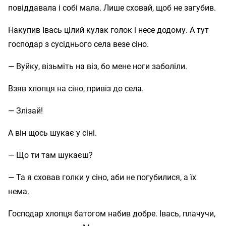
повіддавала і собі мала. Лише сховай, щоб не загубив.
Накупив Івась цілий кулак голок і несе додому. А тут
господар з сусіднього села везе сіно.
— Вуйку, візьміть на віз, бо мене ноги заболіли.
Взяв хлопця на сіно, привіз до села.
— Злізай!
А він щось шукає у сіні.
— Що ти там шукаєш?
— Та я сховав голки у сіно, аби не погубилися, а їх
нема.
Господар хлопця батогом набив добре. Івась, плачучи,