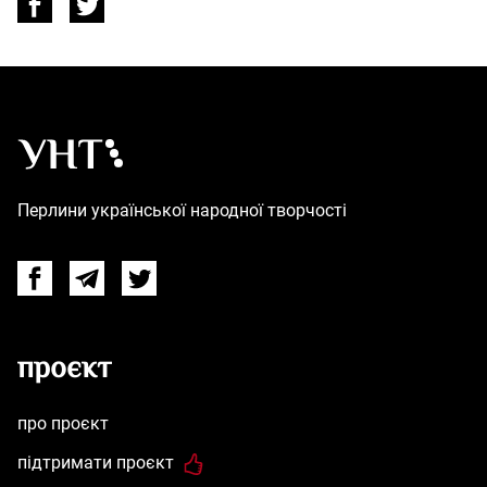
Українська народна творчість – Головна
Перлини української народної творчості
Facebook
Telegram
Twitter
проєкт
про проєкт
підтримати проєкт