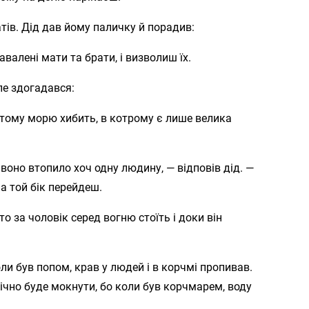
тів. Дід дав йому паличку й порадив:
валені мати та брати, і визволиш їх.
ле здогадався:
о тому морю хибить, в котрому є лише велика
 воно втопило хоч одну людину, — відповів дід. —
а той бік перейдеш.
 то за чоловік серед вогню стоїть і доки він
оли був попом, крав у людей і в корчмі пропивав.
 вічно буде мокнути, бо коли був корчмарем, воду