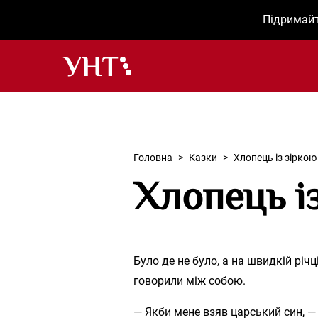
Підримайт
Українська народна творчість – Головна
Головна
>
Казки
>
Хлопець із зіркою
Хлопець із
Було де не було, а на швидкій річц
говорили між собою.
— Якби мене взяв царський син, —