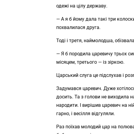
одежі на цілу державу.
— А я б йому дала такі три колоск
похвалилася друга.
Тоді і третя, наймолодша, обізвал
— Я б породила царевичу трьох син
місяцем, третього — із зіркою.
Царський слуга це підслухав і роз
Задумався царевич. Дуже хотілося
досить. Та з голови не виходила 
народити. І вирішив царевич на ні
гарно, і весілля відгуляли.
Раз поїхав молодий цар на полюва