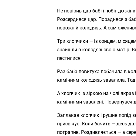
Не повірив цар бабі і побіг до жінк
Розсердився цар. Порадився з ба
порожній колодязь. А сам оженивс
Три хлопчики — із сонцем, місяцем
знайшли в колодязі свою матір. Ві
пестилися.
Раз баба-повитуха побачила в коло
камінням колодязь завалила. Тоді
А хлопчик із зіркою на чолі якраз 
каміннями завалені. Повернувся 
Заплакав хлопчик і рушив попід зе
присвічує. Коли бачить — десь дале
потрапив. Роздивляється — а серед