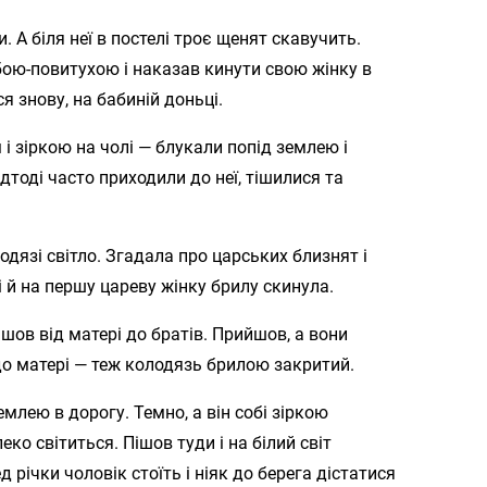
и. А біля неї в постелі троє щенят скавучить.
бою-повитухою і наказав кинути свою жінку в
я знову, на бабиній доньці.
 і зіркою на чолі — блукали попід землею і
дтоді часто приходили до неї, тішилися та
дязі світло. Згадала про царських близнят і
 й на першу цареву жінку брилу скинула.
ішов від матері до братів. Прийшов, а вони
до матері — теж колодязь брилою закритий.
млею в дорогу. Темно, а він собі зіркою
ко світиться. Пішов туди і на білий світ
 річки чоловік стоїть і ніяк до берега дістатися