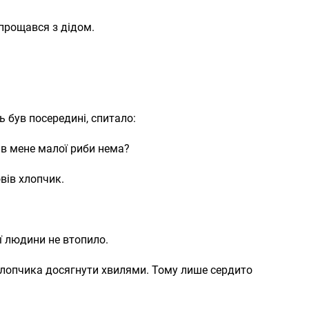
прощався з дідом.
ь був посередині, спитало:
 в мене малої риби нема?
овів хлопчик.
ї людини не втопило.
 хлопчика досягнути хвилями. Тому лише сердито