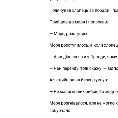
Подякував хлопець за поради і по
Прийшов до моря і попросив:
— Море, розступися.
Море розступилось, а коли хлопец
— А чи дізнався ти у Правди, чому
— Най перейду, тоді скажу, — відп
А як вийшов на берег, гукнув:
— Не маєш малих рибок, бо жодно
Море розгнівалося, але не могло
забурчало: