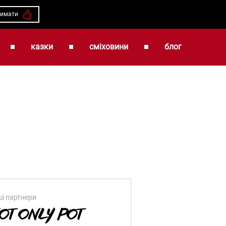
римати
казки
сміховини
блог
і партнери