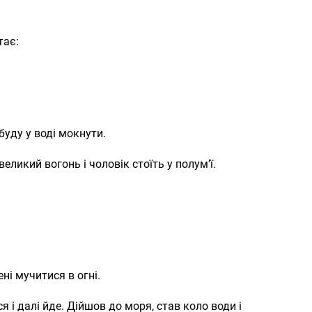
тає:
 буду у воді мокнути.
великий вогонь і чоловік стоїть у полум’ї.
ені мучитися в огні.
я і далі йде. Дійшов до моря, став коло води і