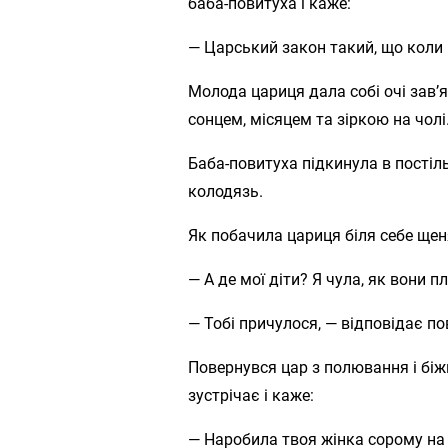
баба-повитуха і каже:
— Царський закон такий, що коли 
Молода цариця дала собі очі зав’я
сонцем, місяцем та зіркою на чолі
Баба-повитуха підкинула в постіл
колодязь.
Як побачила цариця біля себе щен
— А де мої діти? Я чула, як вони п
— Тобі причулося, — відповідає по
Повернувся цар з полювання і біжи
зустрічає і каже:
— Наробила твоя жінка сорому на 