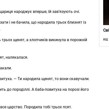
цариця народжує вперше, їй зав’язують очі.
зати і не бачила, що народила трьох близнят із
.
Св
від
ь трьох щенят, а хлопчиків викинула в порожній
ят, налякалася.
лакали.
витуха. — Ти народила щенят, то вони скавучали.
ть до породіллі. А баба-повитуха на порозі його
все царство. Породила тобі трьох псят.