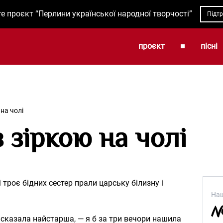
е проєкт “Перлини української народної творчості”
Підт
проєкт
пісні
 на чолі
 зіркою на чолі
і троє бідних сестер прали царську білизну і
Наш
 сказала найстарша, — я б за три вечори нашила