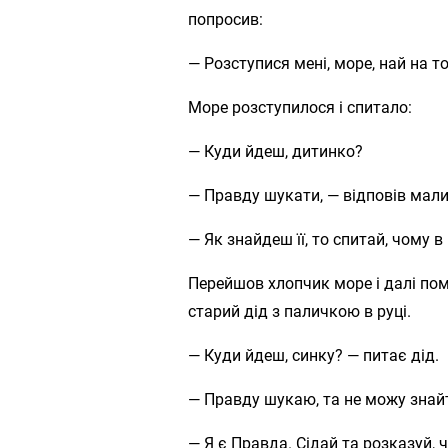
попросив:
— Розступися мені, море, най на то
Море розступилося і спитало:
— Куди йдеш, дитинко?
— Правду шукати, — відповів мал
— Як знайдеш її, то спитай, чому 
Перейшов хлопчик море і далі пом
старий дід з паличкою в руці.
— Куди йдеш, синку? — питає дід.
— Правду шукаю, та не можу знай
— Я є Правда. Сідай та розказуй,