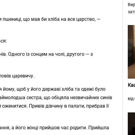
Вир
зат
и пшениці, що мав би хліба на все царство, —
ася:
ів. Одного із сонцем на чолі, другого — з
повів царевичу.
Ка
 йому, щоб у його державі хліба та одежі було
наймолодша сестра, що обіцяла незвичайних синів
від
й оженитися. Привів дівчину в палати, прибрав її
ння, а його жінці прийшов час родити. Прийшла