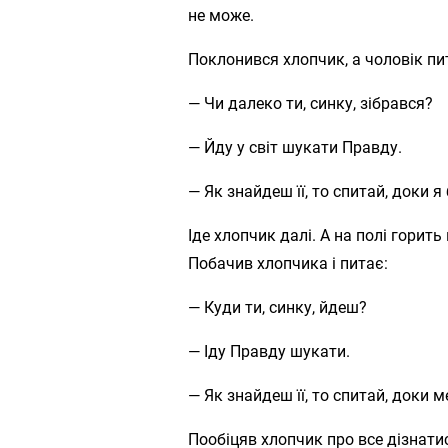
не може.
Поклонився хлопчик, а чоловік пи
— Чи далеко ти, синку, зібрався?
— Йду у світ шукати Правду.
— Як знайдеш її, то спитай, доки я
Іде хлопчик далі. А на полі горить 
Побачив хлопчика і питає:
— Куди ти, синку, йдеш?
— Іду Правду шукати.
— Як знайдеш її, то спитай, доки м
Пообіцяв хлопчик про все дізнатис