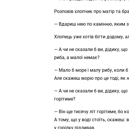
Розповів хлопчик про матір та бра
— Вдариш нею по камінню, яким за
Хлопець уже хотів бігти додому, а
— А чи не сказали б ви, дідику, щ
риба, а малої немає?
— Мало б море і малу рибу, коли б
Але скажеш морю про це тоді, як н
— А чи не сказали б ви, дідику, що
горітиме?
— Він ще тисячу літ горітиме, бо к
А тому, що у воді стоїть, скажеш:
у горілку підливав.