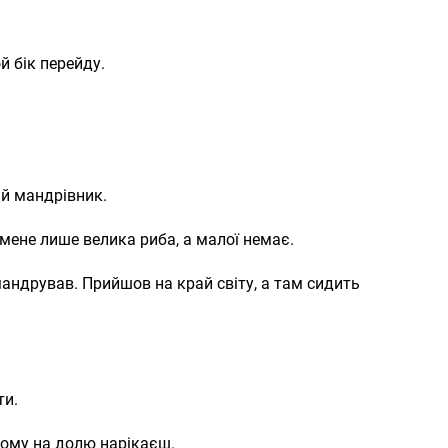
й бік перейду.
ий мандрівник.
в мене лише велика риба, а малої немає.
андрував. Прийшов на край світу, а там сидить
ти.
 чому на долю нарікаєш.