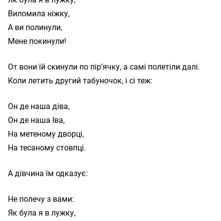
Виломила ніжку,

А ви полинули,

От вони їй скинули по пір’ячку, а самі полетіли далі.
Коли летить другий табуночок, і сі теж:
Он де наша діва,

Он де наша Іва,

На метеному дворці,

А дівчина їм одказує:
Не полечу з вами:

Як була я в лужку,
