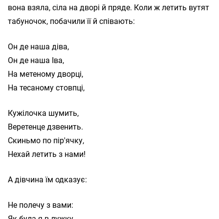
вона взяла, сіла на дворі й пряде. Коли ж летить вутят
табуночок, побачили її й співають:
Он де наша діва,

Он де наша Іва,

На метеному дворці,

Кужілочка шумить,

Веретенце дзвенить.

Скиньмо по пір'ячку,

А дівчина їм одказує:
Не полечу з вами:

Як була я в лужку,
