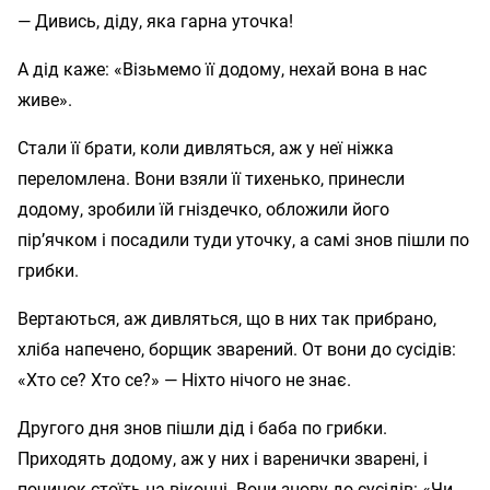
— Дивись, діду, яка гарна уточка!
А дід каже: «Візьмемо її додому, нехай вона в нас
живе».
Стали її брати, коли дивляться, аж у неї ніжка
переломлена. Вони взяли її тихенько, принесли
додому, зробили їй гніздечко, обложили його
пір’ячком і посадили туди уточку, а самі знов пішли по
грибки.
Вертаються, аж дивляться, що в них так прибрано,
хліба напечено, борщик зварений. От вони до сусідів:
«Хто се? Хто се?» — Ніхто нічого не знає.
Другого дня знов пішли дід і баба по грибки.
Приходять додому, аж у них і варенички зварені, і
починок стоїть на віконці. Вони знову до сусідів: «Чи