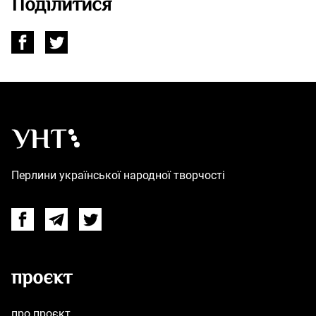
Поділитися
Українська народна творчість – Головна
Перлини української народної творчості
Facebook
Telegram
Twitter
проєкт
про проєкт