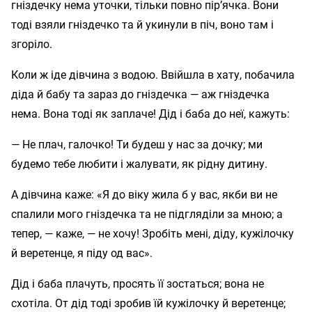
гніздечку нема уточки, тільки повно пір’ячка. Вони
тоді взяли гніздечко та й укинули в піч, воно там і
згоріло.
Коли ж іде дівчина з водою. Ввійшла в хату, побачила
діда й бабу та зараз до гніздечка — аж гніздечка
нема. Вона тоді як заплаче! Дід і баба до неї, кажуть:
— Не плач, галочко! Ти будеш у нас за дочку; ми
будемо тебе любити і жалувати, як рідну дитину.
А дівчина каже: «Я до віку жила б у вас, якби ви не
спалили мого гніздечка та не підгляділи за мною; а
тепер, — каже, — не хочу! Зробіть мені, діду, кужілочку
й веретенце, я піду од вас».
Дід і баба плачуть, просять її зостаться; вона не
схотіла. От дід тоді зробив їй кужілочку й веретенце;