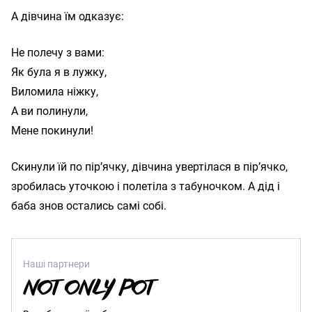
А дівчина їм одказує:
Не полечу з вами:

Як була я в лужку,

Виломила ніжку,

А ви полинули,

Скинули їй по пір’ячку, дівчина увертілася в пір’ячко,
зробилась уточкою і полетіла з табуночком. А дід і
баба знов остались самі собі.
Наші партнери