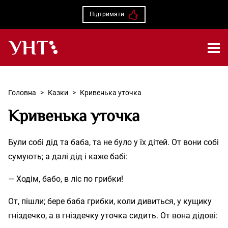
Підтримати
Українська народна творчість – Головна
Головна
>
Казки
>
Кривенька уточка
Кривенька уточка
Були собі дід та баба, та не було у їх дітей. От вони собі
сумують; а далі дід і каже бабі:
— Ходім, бабо, в ліс по грибки!
От, пішли; бере баба грибки, коли дивиться, у кущику
гніздечко, а в гніздечку уточка сидить. От вона дідові: