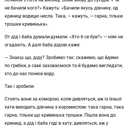
не бачили кого?» Кажуть: «Бачили якусь дівчину, од
криниці водицю несла. Така, — кажуть, — гарна, тільки
трошки кривенька».
От дід і баба думали-думали: «Хто б се був?» — ніяк не
згадають. А далі баба дідові каже:
— Знаєш що, діду? Зробимо так: скажемо, що йдемо
по грибки, а самі заховаємося та й будемо виглядати,
хто до нас понесе воду.
Так і зробили.
Стоять вони за коморою, коли дивляться, аж із їхньої
хати виходить дівчина з коромислом: така гарна, така
гарна, тільки що кривенька трошки. Пішла вона до
криниці, а дід і баба годі в хату; дивляться, аж у