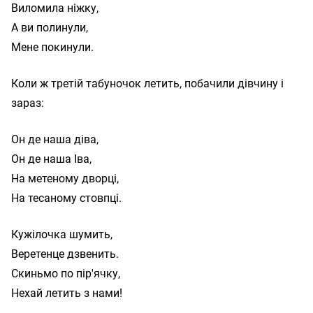
Виломила ніжку,

А ви полинули,

Коли ж третій табуночок летить, побачили дівчину і
зараз:
Он де наша діва,

Он де наша Іва,

На метеному дворці,

Кужілочка шумить,

Веретенце дзвенить.

Скиньмо по пір'ячку,
