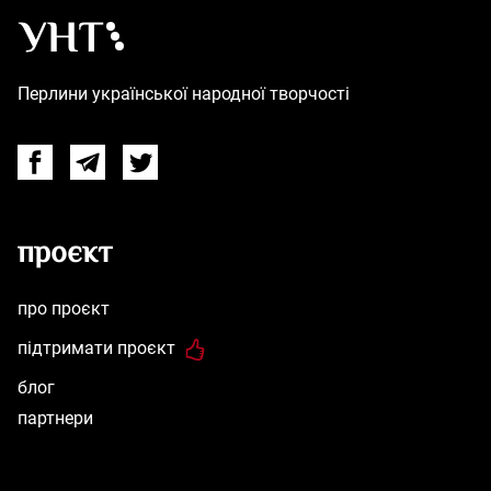
Українська народна творчість – Головна
Перлини української народної творчості
Facebook
Telegram
Twitter
проєкт
про проєкт
підтримати проєкт
блог
партнери