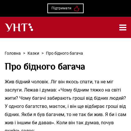
Підтримати
Українська народна творчість – Головна
Головна
>
Казки
>
Про бідного багача
Про бідного багача
Жив бідний чоловік. Ліг він якось спати, та не міг
заслуги. Лежав і думав: «Чому бідним тяжко на світі
жити? Чому багачі забирають гроші від бідних людей?
У одного багатство, маєток, і він ще відбирає гроші від
бідних. Якби я був багачем, то не так би жив. Я би і сам
жив і іншим би давав». Коли він так думав, почув
якийсь голос: