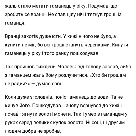
жаль стало метати гаманець у ріку. Подумав, що
зробить се вранці. Не спав цілу ніч і тягнув гроші із
гаманця.
Вранці захотів дуже їсти. У хижі нічого не було, а
купити не міг, бо всі гроші стануть черепками. Кинути
гаманець у ріку і того ранку пошкодував.
Так пройшов тиждень. Чоловік від голоду заслаб, айбо
з гаманцем жаль йому розлучитися. «Хто би грошам
не радий?» — думає собі.
Коли дуже зголоднів, поніс гаманець до води. Та не
кинув його. Пошкодував. І знову вернувся до хижі і
почав тягнути золоті монети. Так і умер з гаманцем у
руках серед великих купок золота. Ні собі, ні другим
людям добра не зробив.