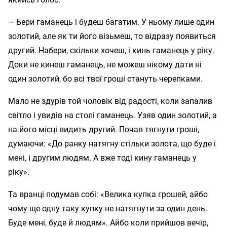
— Бери гаманець і будеш багатим. У ньому лише один
золотий, але як ти його візьмеш, то відразу появиться
другий. Набери, скільки хочеш, і кинь гаманець у ріку.
Доки не кинеш гаманець, не можеш нікому дати ні
один золотий, бо всі твої гроші стануть черепками.
Мало не здурів той чоловік від радості, коли запалив
світло і увидів на столі гаманець. Узяв один золотий, а
на його місці видить другий. Почав тягнути гроші,
думаючи: «До ранку натягну стільки золота, що буде і
мені, і другим людям. А вже тоді кину гаманець у
ріку».
Та вранці подумав собі: «Велика купка грошей, айбо
чому ще одну таку купку не натягнути за один день.
Буде мені, буде й людям». Айбо коли прийшов вечір,