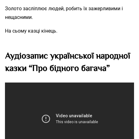
Золото засліплює людей, робить їх зажерливими і
нещасними.
На сьому казці кінець.
Аудіозапис української народної
казки “Про бідного багача”