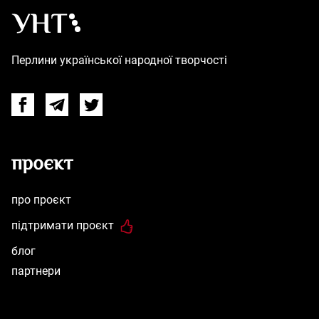
Українська народна творчість – Головна
Перлини української народної творчості
Facebook
Telegram
Twitter
проєкт
про проєкт
підтримати проєкт
блог
партнери