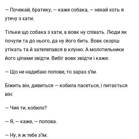
— Почекай, братику, — каже собака, — нехай хоть я
утечу з хати.
Тільки що собака з хати, а вовк ну співать. Люди як
почули та до нього, да ну його бить. Вовк скоріш
утікать та й зателепався в клуню. А молотильники
його ціпами звідти. Вибіг вовк звідти і каже:
— Що не надибаю попове, то зараз з’їм.
Біжить він, дивиться — кобила пасеться, і питається
він:
— Чия ти, кобило?
— Я, — каже, — попова.
— Ну, я ж тебе з’їм.