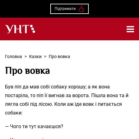
Підтримати
Українська народна творчість – Головна
Головна
>
Казки
>
Про вовка
Про вовка
Був піп да мав собі собаку хорошу; а як вона
постаріла, то піп її вигнав за ворота. Пішла вона та й
лягла собі під лісою. Коли аж іде вовк і питається
собаки:
— Чого ти тут качаєшся?