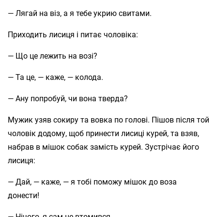
— Лягай на віз, а я тебе укрию свитами.
Приходить лисиця і питає чоловіка:
— Що це лежить на возі?
— Та це, — каже, — колода.
— Ану попробуй, чи вона тверда?
Мужик узяв сокиру та вовка по голові. Пішов після той
чоловік додому, щоб принести лисиці курей, та взяв,
набрав в мішок собак замість курей. Зустрічає його
лисиця:
— Дай, — каже, — я тобі поможу мішок до воза
донести!
— Нічого, я сам не втомився.