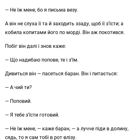
— Не їж мене, бо я письма везу.
А він не слуха її та й заходить ззаду, щоб її з’їсти; а
кобила копитами його по морді. Він аж покотився.
Побіг він далі і знов каже:
— Що надибаю попове, те і з’їм.
Дивиться він — пасеться баран. Він і питається:
— А чий ти?
— Поповий.
— Я тебе з’їсти готовий.
— Не їж мене, — каже баран, — а лучче піди в долину,
сядь, то я сам тобі в рот влізу.