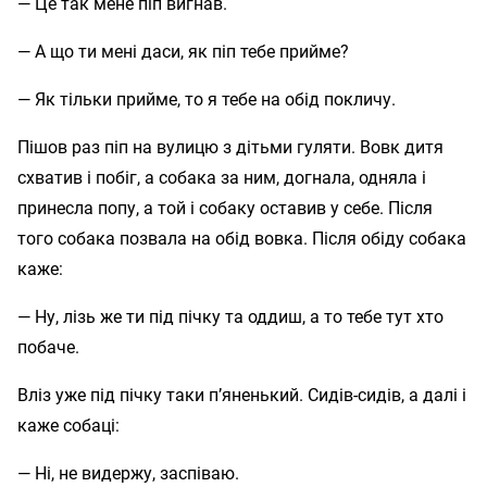
— Це так мене піп вигнав.
— А що ти мені даси, як піп тебе прийме?
— Як тільки прийме, то я тебе на обід покличу.
Пішов раз піп на вулицю з дітьми гуляти. Вовк дитя
схватив і побіг, а собака за ним, догнала, одняла і
принесла попу, а той і собаку оставив у себе. Після
того собака позвала на обід вовка. Після обіду собака
каже:
— Ну, лізь же ти під пічку та оддиш, а то тебе тут хто
побаче.
Вліз уже під пічку таки п’яненький. Сидів-сидів, а далі і
каже собаці:
— Ні, не видержу, заспіваю.