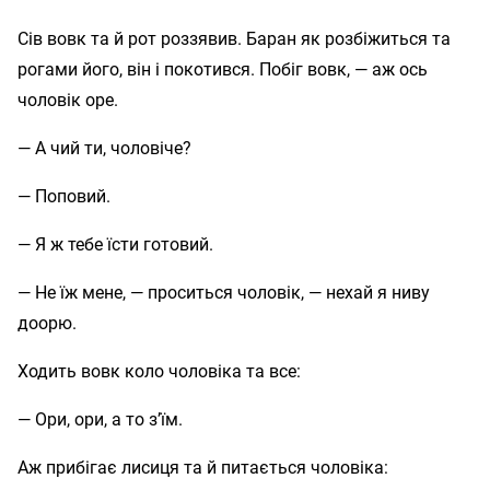
Сів вовк та й рот роззявив. Баран як розбіжиться та
рогами його, він і покотився. Побіг вовк, — аж ось
чоловік оре.
— А чий ти, чоловіче?
— Поповий.
— Я ж тебе їсти готовий.
— Не їж мене, — проситься чоловік, — нехай я ниву
доорю.
Ходить вовк коло чоловіка та все:
— Ори, ори, а то з’їм.
Аж прибігає лисиця та й питається чоловіка: