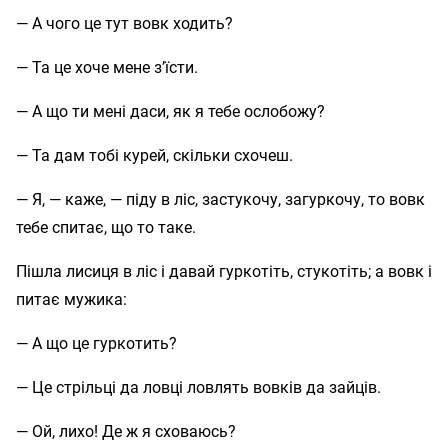
— А чого це тут вовк ходить?
— Та це хоче мене з’їсти.
— А що ти мені даси, як я тебе ослобожу?
— Та дам тобі курей, скільки схочеш.
— Я, — каже, — піду в ліс, застукочу, загуркочу, то вовк
тебе спитає, що то таке.
Пішла лисиця в ліс і давай гуркотіть, стукотіть; а вовк і
питає мужика:
— А що це гуркотить?
— Це стрільці да ловці ловлять вовків да зайців.
— Ой, лихо! Де ж я сховаюсь?