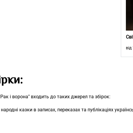
Св
від
ірки:
"Рак і ворона" входить до таких джерел та збірок:
народні казки в записах, переказах та публікаціях українс