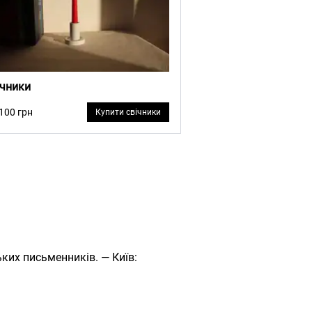
ічники
 100 грн
Купити свічники
ьких письменників. — Київ: