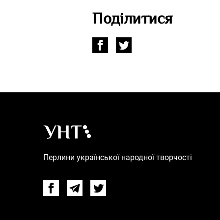
Поділитися
Українська народна творчість – Головна
Перлини української народної творчості
Facebook
Telegram
Twitter