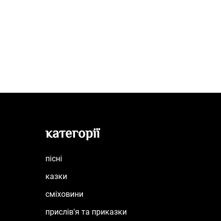
категорії
пісні
казки
сміховини
прислів'я та приказки