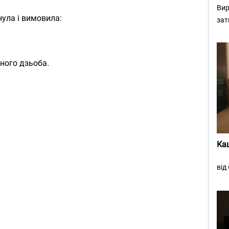
Вир
нула і вимовила:
зат
еного дзьоба.
Ка
від