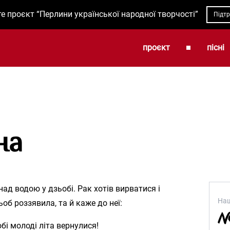
е проєкт “Перлини української народної творчості”
Підт
проєкт
пісні
на
ад водою у дзьобі. Рак хотів вирватися і
Наш
об роззявила, та й каже до неї:
бі молоді літа вернулися!