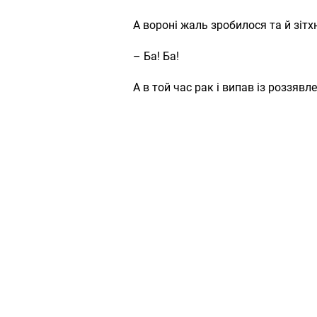
А вороні жаль зробилося та й зітх
– Ба! Ба!
А в той час рак і випав із роззявл