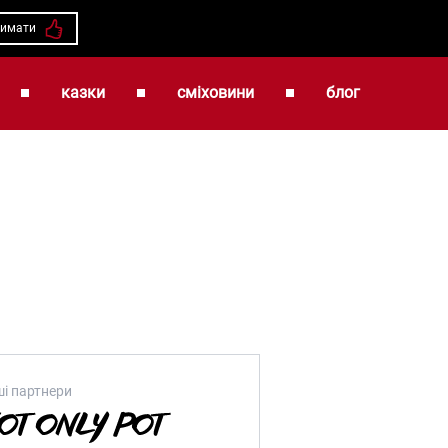
римати
казки
сміховини
блог
і партнери