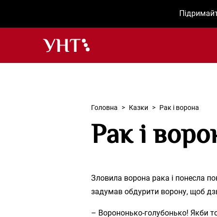
Підримайт
Українська народна творчість – Головна
Головна
>
Казки
>
Рак і ворона
Рак і воро
Зловила ворона рака і понесла пон
задумав обдурити ворону, щоб дзь
– Ворононько-голубонько! Якби то