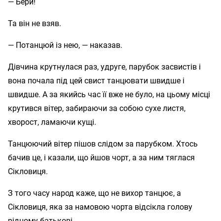
— Бери!
Та він не взяв.
— Потанцюй із нею, — наказав.
Дівчина крутнулася раз, удруге, парубок засвистів і
вона почала під цей свист танцювати швидше і
швидше. А за якийсь час її вже не було, на цьому місці
крутився вітер, забираючи за собою сухе листя,
хворост, ламаючи кущі.
Танцюючий вітер пішов слідом за парубком. Хтось
бачив це, і казали, що йшов чорт, а за ним тяглася
Сікловиця.
З того часу народ каже, що не вихор танцює, а
Сікловиця, яка за намовою чорта відсікла голову
рідному батькові.