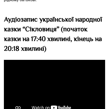
Аудіозапис української народної
казки “Сікловиця” (початок
казки на 17:40 хвилині, кінець на
20:18 хвилині)