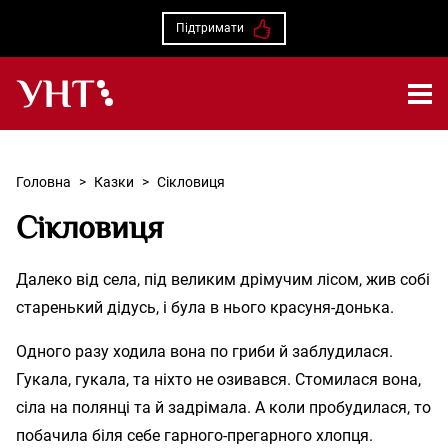
Підтримати
Українська народна творчість – Головна
Головна
>
Казки
>
Сікловиця
Сікловиця
Далеко від села, під великим дрімучим лісом, жив собі
старенький дідусь, і була в нього красуня-донька.
Одного разу ходила вона по гриби й заблудилася.
Гукала, гукала, та ніхто не озивався. Стомилася вона,
сіла на полянці та й задрімала. А коли пробудилася, то
побачила біля себе гарного-прегарного хлопця.