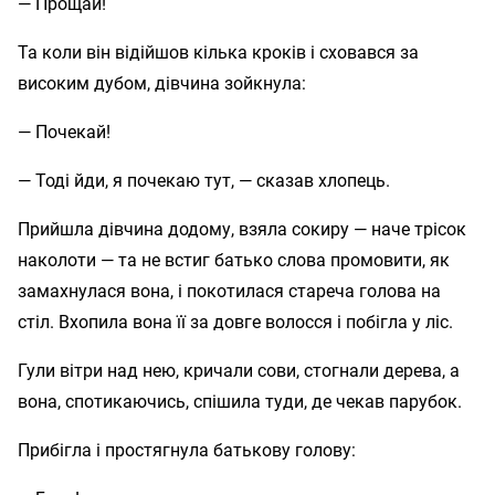
— Прощай!
Та коли він відійшов кілька кроків і сховався за
високим дубом, дівчина зойкнула:
— Почекай!
— Тоді йди, я почекаю тут, — сказав хлопець.
Прийшла дівчина додому, взяла сокиру — наче трісок
наколоти — та не встиг батько слова промовити, як
замахнулася вона, і покотилася стареча голова на
стіл. Вхопила вона її за довге волосся і побігла у ліс.
Гули вітри над нею, кричали сови, стогнали дерева, а
вона, спотикаючись, спішила туди, де чекав парубок.
Прибігла і простягнула батькову голову: