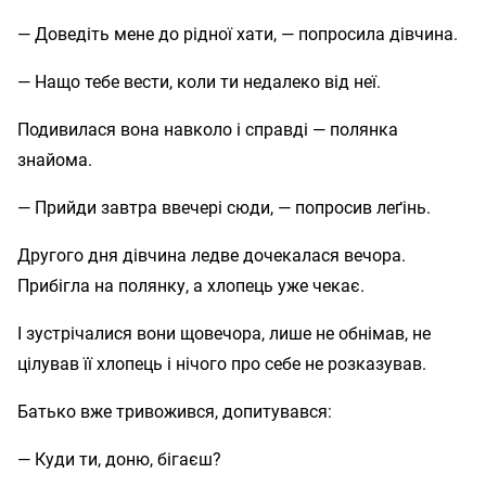
— Доведіть мене до рідної хати, — попросила дівчина.
— Нащо тебе вести, коли ти недалеко від неї.
Подивилася вона навколо і справді — полянка
знайома.
— Прийди завтра ввечері сюди, — попросив леґінь.
Другого дня дівчина ледве дочекалася вечора.
Прибігла на полянку, а хлопець уже чекає.
І зустрічалися вони щовечора, лише не обнімав, не
цілував її хлопець і нічого про себе не розказував.
Батько вже тривожився, допитувався:
— Куди ти, доню, бігаєш?