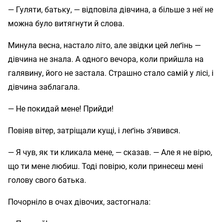
— Гуляти, батьку, — відповіла дівчина, а більше з неї не
можна було витягнути й слова.
Минула весна, настало літо, але звідки цей леґінь —
дівчина не знала. А одного вечора, коли прийшла на
галявину, його не застала. Страшно стало самій у лісі, і
дівчина заблагала.
— Не покидай мене! Прийди!
Повіяв вітер, затріщали кущі, і леґінь з’явився.
— Я чув, як ти кликала мене, — сказав. — Але я не вірю,
що ти мене любиш. Тоді повірю, коли принесеш мені
голову свого батька.
Почорніло в очах дівочих, застогнала: