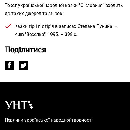
Текст української народної казки "Сікловиця" входить
до таких джерел та збірок:
Казки гір і підгір'я в записах Степана Пуника. –
Київ "Веселка", 1995. – 398 с.
Поділитися
Українська народна творчість – Головна
Перлини української народної творчості