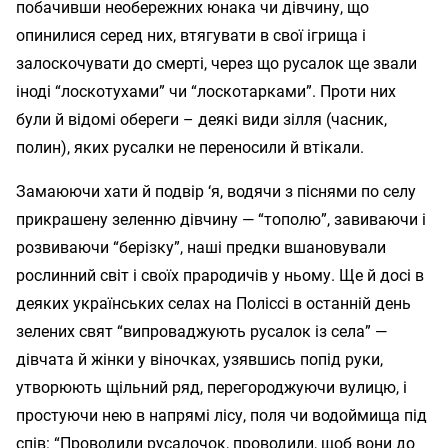
побачивши необережних юнака чи дівчину, що
опинилися серед них, втягувати в свої ігрища і
залоскочувати до смерті, через що русалок ще звали
іноді “лоскотухами” чи “лоскотарками”. Проти них
були й відомі обереги – деякі види зілля (часник,
полин), яких русалки не переносили й втікали.
Замаюючи хати й подвір ‘я, водячи з піснями по селу
прикрашену зеленню дівчину — “тополю”, завиваючи і
розвиваючи “берізку”, наші предки вшановували
рослинний світ і своїх прародичів у ньому. Ще й досі в
деяких українських селах на Поліссі в останній день
зелених свят “випроваджують русалок із села” —
дівчата й жінки у віночках, узявшись попід руки,
утворюють щільний ряд, перегороджуючи вулицю, і
простуючи нею в напрямі лісу, поля чи водоймища під
спів: “Проводили русалочок, проводили, щоб вони до