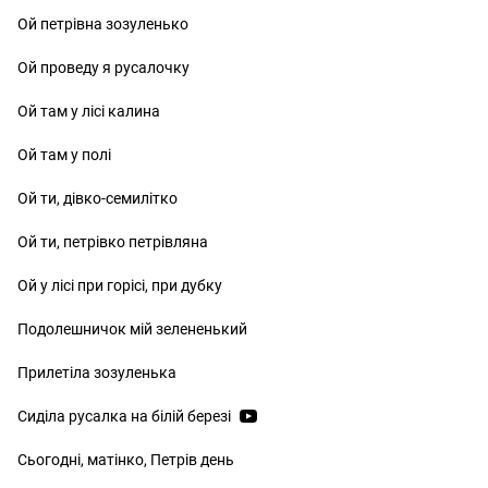
Ой петрівна зозуленько
Ой проведу я русалочку
Ой там у лісі калина
Ой там у полі
Ой ти, дівко-семилітко
Ой ти, петрівко петрівляна
Ой у лісі при горісі, при дубку
Подолешничок мій зелененький
Прилетіла зозуленька
Сиділа русалка на білій березі
Сьогодні, матінко, Петрів день