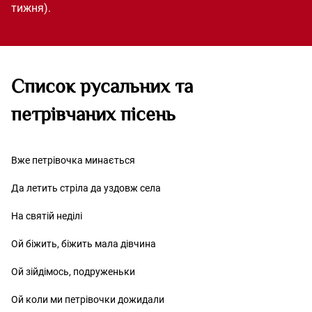
тижня).
Список русальних та
петрівчаних пісень
Вже петрівочка минається
Да летить стріла да уздовж села
На святій неділі
Ой біжить, біжить мала дівчина
Ой зійдімось, подруженьки
Ой коли ми петрівочки дожидали