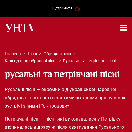
Підтримати
Українська народна творчість – Головна
Головна
>
Пісні
>
Обрядові пісні
>
Календарно-обрядові пісні
>
Русальні та петрівчані пісні
русальні та петрівчані пісні
Русальні пісні — окремий рід української народної
обрядової пісенності з частими згадками про русалок,
зустрічі з ними і їх «проводи».
Петрівчані пісні — пісні, які виконувалися у Петрівку
(починалась відразу ж після святкування Русального