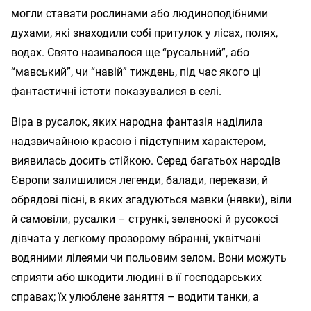
могли ставати рослинами або людиноподібними
духами, які знаходили собі притулок у лісах, полях,
водах. Свято називалося ще “русальний”, або
“мавський”, чи “навій” тиждень, під час якого ці
фантастичні істоти показувалися в селі.
Віра в русалок, яких народна фантазія наділила
надзвичайною красою і підступним характером,
виявилась досить стійкою. Серед багатьох народів
Європи залишилися легенди, балади, перекази, й
обрядові пісні, в яких згадуються мавки (нявки), віли
й самовіли, русалки – стрункі, зеленоокі й русокосі
дівчата у легкому прозорому вбранні, уквітчані
водяними лілеями чи польовим зелом. Вони можуть
сприяти або шкодити людині в її господарських
справах; їх улюблене заняття – водити танки, а