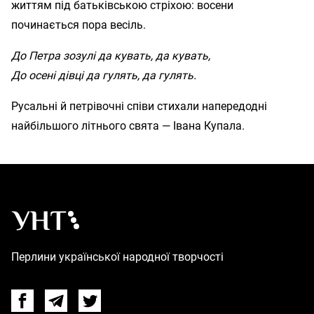
життям під батьківською стріхою: восени
починається пора весіль.
До Петра зозулі да кувать, да кувать,
До осені дівці да гулять, да гулять.
Русальні й петрівочні співи стихали напередодні
найбільшого літнього свята — Івана Купала.
Українська народна творчість – Головна
Перлини української народної творчості
Facebook
Telegram
Twitter