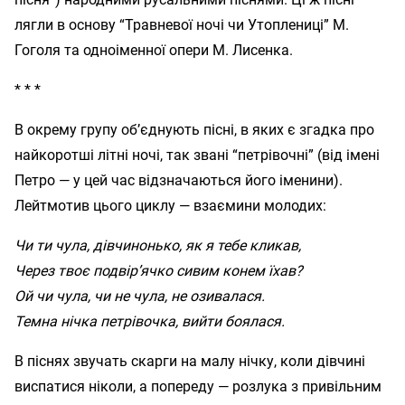
лягли в основу “Травневої ночі чи Утоплениці” М.
Гоголя та одноіменної опери М. Лисенка.
* * *
В окрему групу об’єднують пісні, в яких є згадка про
найкоротші літні ночі, так звані “петрівочні” (від імені
Петро — у цей час відзначаються його іменини).
Лейтмотив цього циклу — взаємини молодих:
Чи ти чула, дівчинонько, як я тебе кликав,
Через твоє подвір’ячко сивим конем їхав?
Ой чи чула, чи не чула, не озивалася.
Темна нічка петрівочка, вийти боялася.
В піснях звучать скарги на малу нічку, коли дівчині
виспатися ніколи, а попереду — розлука з привільним