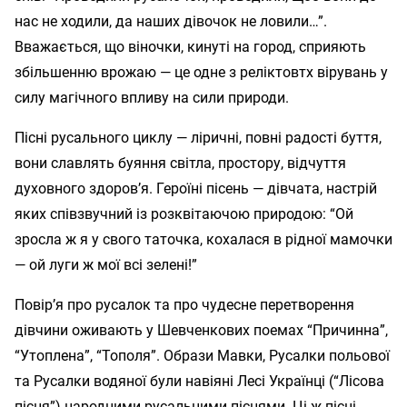
нас не ходили, да наших дівочок не ловили…”.
Вважається, що віночки, кинуті на город, сприяють
збільшенню врожаю — це одне з реліктовтх вірувань у
силу магічного впливу на сили природи.
Пісні русального циклу — ліричні, повні радості буття,
вони славлять буяння світла, простору, відчуття
духовного здоров’я. Героїні пісень — дівчата, настрій
яких співзвучний із розквітаючою природою: “Ой
зросла ж я у свого таточка, кохалася в рідної мамочки
— ой луги ж мої всі зелені!”
Повір’я про русалок та про чудесне перетворення
дівчини оживають у Шевченкових поемах “Причинна”,
“Утоплена”, “Тополя”. Образи Мавки, Русалки польової
та Русалки водяної були навіяні Лесі Українці (“Лісова
пісня”) народними русальними піснями. Ці ж пісні