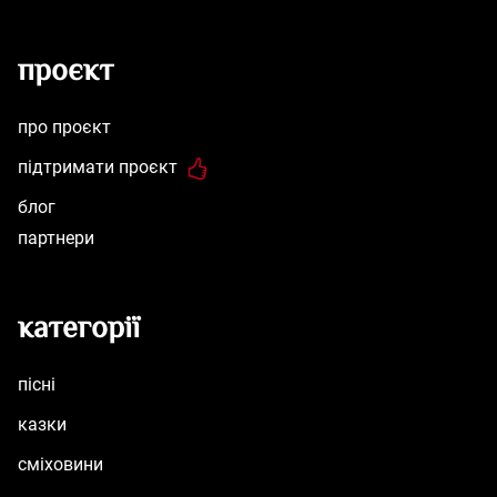
проєкт
про проєкт
підтримати проєкт
блог
партнери
категорії
пісні
казки
сміховини