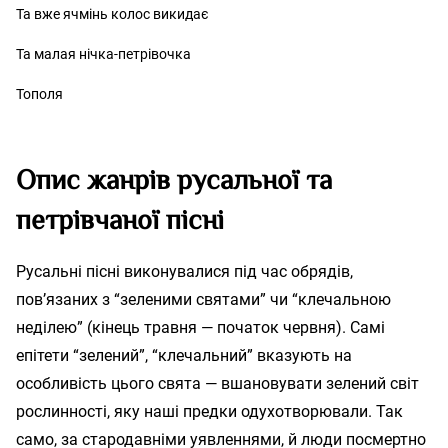
Та вже ячмінь колос викидає
Та малая нічка-петрівочка
Тополя
Опис жанрів русальної та
петрівчаної пісні
Русальні пісні виконувалися під час обрядів,
пов’язаних з “зеленими святами” чи “клечальною
неділею” (кінець травня — початок червня). Самі
епітети “зелений”, “клечальний” вказують на
особливість цього свята — вшановувати зелений світ
рослинності, яку наші предки одухотворювали. Так
само, за стародавніми уявленнями, й люди посмертно