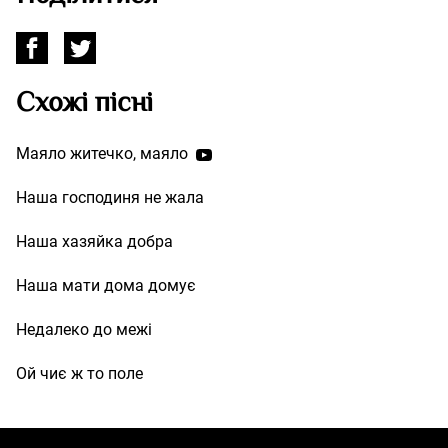
Схожі пісні
Маяло житечко, маяло
Наша господиня не жала
Наша хазяйка добра
Наша мати дома домує
Недалеко до межі
Ой чиє ж то поле