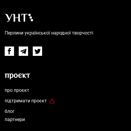
Українська народна творчість – Головна
Перлини української народної творчості
Facebook
Telegram
Twitter
проєкт
про проєкт
підтримати проєкт
блог
партнери