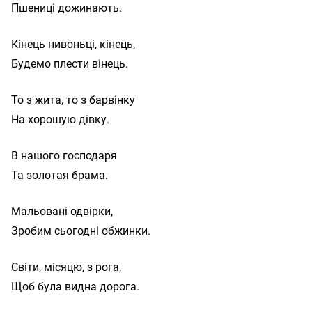
Кінець нивоньці, кінець,

То з жита, то з барвінку

В нашого господаря

Мальовані одвірки,

Світи, місяцю, з рога,
