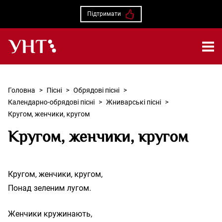
Підтримати
Українська народна творчість – Головна
Головна
>
Пісні
>
Обрядові пісні
>
Календарно-обрядові пісні
>
Жниварські пісні
>
Кругом, женчики, кругом
Кругом, женчики, кругом
Кругом, женчики, кругом,

Женчики кружинають,
