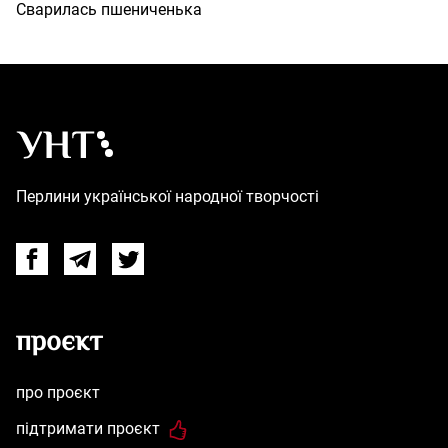
Сварилась пшениченька
Українська народна творчість – Головна
Перлини української народної творчості
Facebook
Telegram
Twitter
проєкт
про проєкт
підтримати проєкт