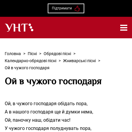
Підтримати
Українська народна творчість – Головна
Головна
>
Пісні
>
Обрядові пісні
>
Календарно-обрядові пісні
>
Жниварські пісні
>
Ой в чужого господаря
Ой в чужого господаря
Ой, в чужого господаря обідать пора,

А в нашого господаря ще й думки нема,

Ой, паночку наш, обідати час!

У чужого господаря полуднувать пора,
