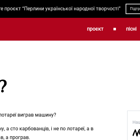
е проєкт “Перлини української народної творчості”
Підт
проєкт
пісні
?
 лотареї виграв машину?
Наш
, а сто карбованців, і не по лотареї, а в
в, а програв.