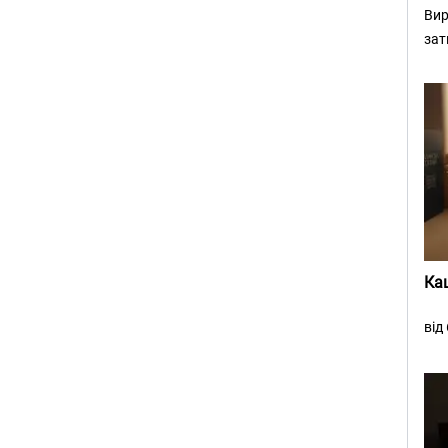
Вир
зат
Ка
від