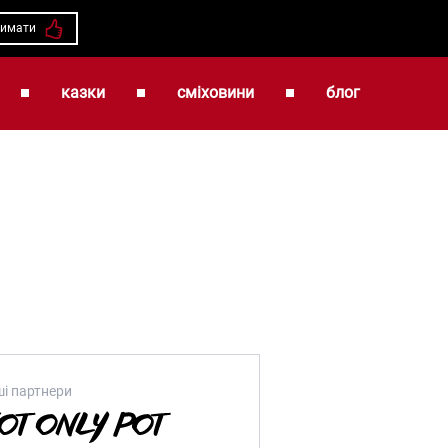
римати
казки
сміховини
блог
і партнери