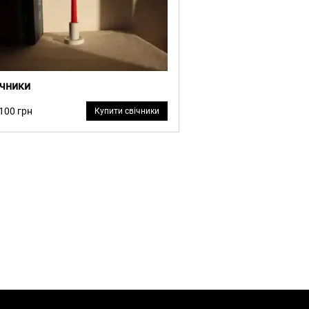
ічники
 100 грн
Купити свічники