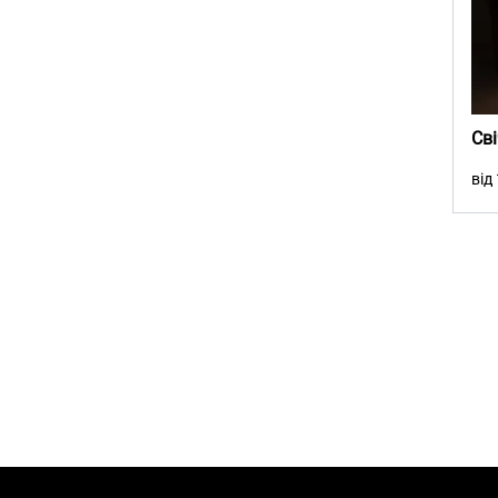
Св
від