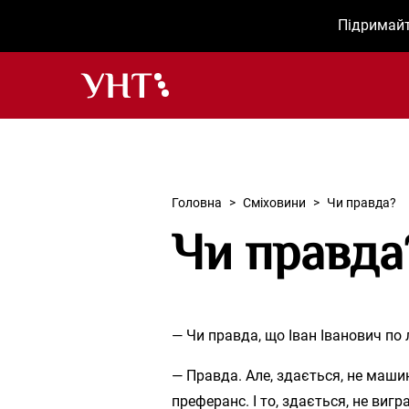
Підримайт
Українська народна творчість – Головна
Головна
>
Сміховини
>
Чи правда?
Чи правда
— Чи правда, що Іван Іванович по
— Правда. Але, здається, не машину
преферанс. І то, здається, не вигра