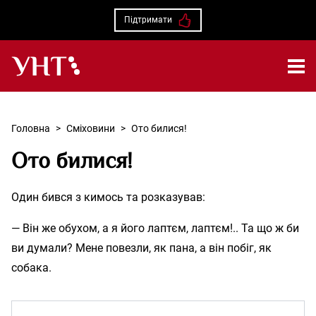
Підтримати
Українська народна творчість – Головна
Головна
>
Сміховини
>
Ото билися!
Ото билися!
Один бився з кимось та розказував:
— Він же обухом, а я його лаптєм, лаптєм!.. Та що ж би
ви думали? Мене повезли, як пана, а він побіг, як
собака.