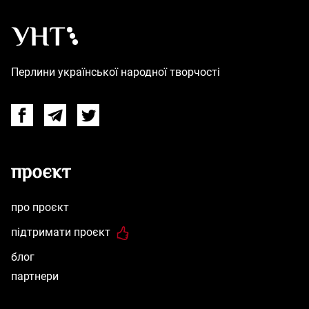
Українська народна творчість – Головна
Перлини української народної творчості
Facebook
Telegram
Twitter
проєкт
про проєкт
підтримати проєкт
блог
партнери