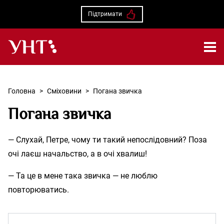
Підтримати
Українська народна творчість – Головна
Головна
>
Сміховини
>
Погана звичка
Погана звичка
— Слухай, Петре, чому ти такий непослідовний? Поза
очі лаєш начальство, а в очі хвалиш!
— Та це в мене така звичка — не люблю
повторюватись.