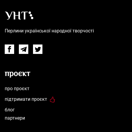
Українська народна творчість – Головна
Перлини української народної творчості
Facebook
Telegram
Twitter
проєкт
про проєкт
підтримати проєкт
блог
партнери