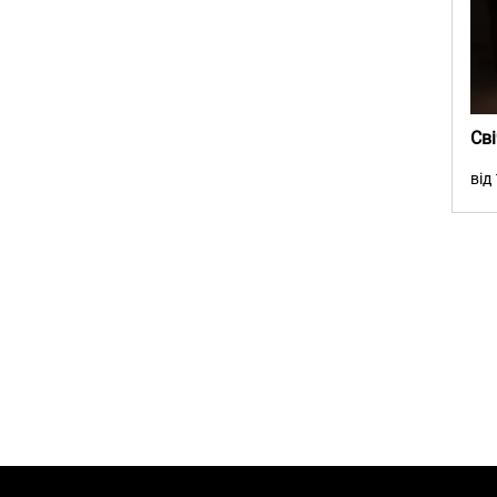
Св
від