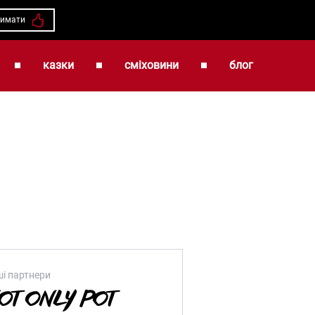
римати
казки
сміховини
блог
і партнери