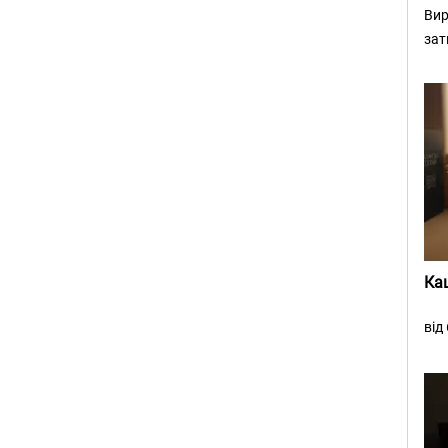
Вир
зат
Ка
від