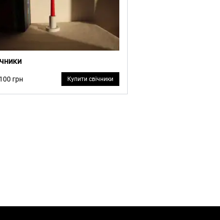
ічники
 100 грн
Купити свічники