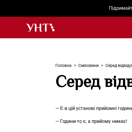
Підримайт
Українська народна творчість – Головна
Головна
>
Сміховини
>
Серед відвіду
Серед від
— Є в цій установі прийомні годин
— Години-то є, а прийому немає!