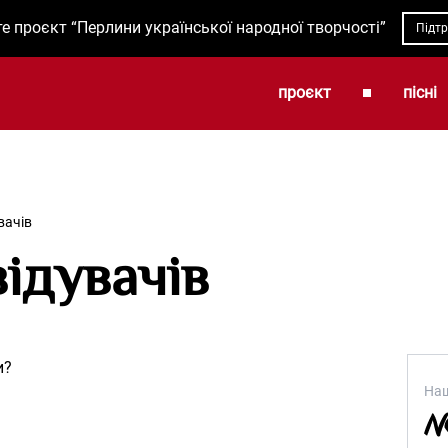
е проєкт “Перлини української народної творчості”
Підт
проєкт
пісні
вачів
відувачів
и?
Наш