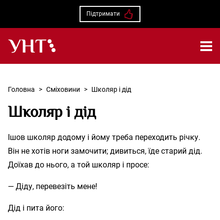
Підтримати
Українська народна творчість – Головна
Головна
>
Сміховини
>
Школяр і дід
Школяр і дід
Ішов школяр додому і йому треба переходить річку.
Він не хотів ноги замочити; дивиться, їде старий дід.
Доїхав до нього, а той школяр і просе:
— Діду, перевезіть мене!
Дід і пита його: