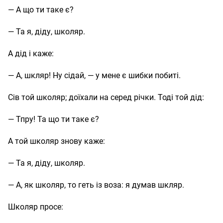
— А що ти таке є?
— Та я, діду, школяр.
А дід і каже:
— А, шкляр! Ну сідай, — у мене є шибки побиті.
Сів той школяр; доїхали на серед річки. Тоді той дід:
— Тпру! Та що ти таке є?
А той школяр знову каже:
— Та я, діду, школяр.
— А, як школяр, то геть із воза: я думав шкляр.
Школяр просе: