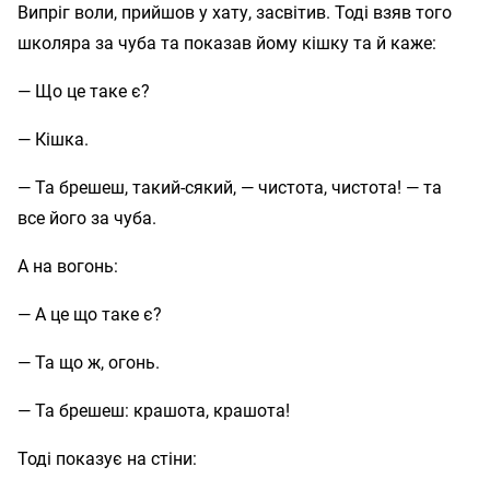
Випріг воли, прийшов у хату, засвітив. Тоді взяв того
школяра за чуба та показав йому кішку та й каже:
— Що це таке є?
— Кішка.
— Та брешеш, такий-сякий, — чистота, чистота! — та
все його за чуба.
А на вогонь:
— А це що таке є?
— Та що ж, огонь.
— Та брешеш: крашота, крашота!
Тоді показує на стіни: