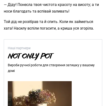
— Діду! Понесла твоя чистота красоту на висоту; а ти
носи благодать та вспівай заливать!
Той дід не розібрав та й спить. Коли як займеться
хата! Насилу вспіли погасити, а криша уся згоріла.
Наші партнери
Вироби ручної роботи для створення затишку у вашому
домі