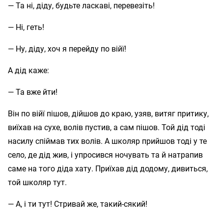
— Та ні, діду, будьте ласкаві, перевезіть!
— Ні, геть!
— Ну, діду, хоч я перейду по війї!
А дід каже:
— Та вже йти!
Він по війї пішов, дійшов до краю, узяв, витяг притику,
виїхав на сухе, волів пустив, а сам пішов. Той дід тоді
насилу спіймав тих волів. А школяр прийшов тоді у те
село, де дід жив, і упросився ночувать та й натрапив
саме на того діда хату. Приїхав дід додому, дивиться,
той школяр тут.
— А, і ти тут! Стривай же, такий-сякий!