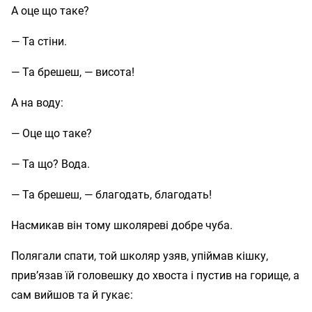
А оце що таке?
— Та стіни.
— Та брешеш, — висота!
А на воду:
— Оце що таке?
— Та що? Вода.
— Та брешеш, — благодать, благодать!
Насмикав він тому школяреві добре чуба.
Полягали спати, той школяр узяв, упіймав кішку,
прив’язав їй головешку до хвоста і пустив на горище, а
сам вийшов та й гукає: