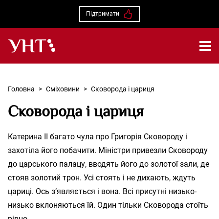
Підтримати
Українська народна творчість – Головна
Головна
>
Сміховини
>
Сковорода і цариця
Сковорода і цариця
Катерина ІІ багато чула про Григорія Сковороду і
захотіла його побачити. Міністри привезли Сковороду
до царського палацу, вводять його до золотої зали, де
стояв золотий трон. Усі стоять і не дихають, ждуть
цариці. Ось з’являється і вона. Всі присутні низько-
низько вклоняються їй. Один тільки Сковорода стоїть
рівно.