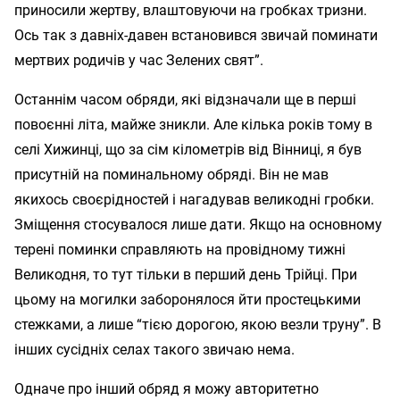
приносили жертву, влаштовуючи на гробках тризни.
Ось так з давніх-давен встановився звичай поминати
мертвих родичів у час Зелених свят”.
Останнім часом обряди, які відзначали ще в перші
повоєнні літа, майже зникли. Але кілька років тому в
селі Хижинці, що за сім кілометрів від Вінниці, я був
присутній на поминальному обряді. Він не мав
якихось своєрідностей і нагадував великодні гробки.
Зміщення стосувалося лише дати. Якщо на основному
терені поминки справляють на провідному тижні
Великодня, то тут тільки в перший день Трійці. При
цьому на могилки заборонялося йти простецькими
стежками, а лише “тією дорогою, якою везли труну”. В
інших сусідніх селах такого звичаю нема.
Одначе про інший обряд я можу авторитетно