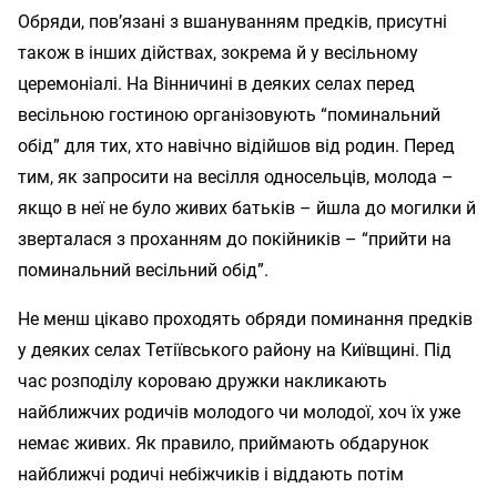
Обряди, пов’язані з вшануванням предків, присутні
також в інших дійствах, зокрема й у весільному
церемоніалі. На Вінничині в деяких селах перед
весільною гостиною організовують “поминальний
обід” для тих, хто навічно відійшов від родин. Перед
тим, як запросити на весілля односельців, молода –
якщо в неї не було живих батьків – йшла до могилки й
зверталася з проханням до покійників – “прийти на
поминальний весільний обід”.
Не менш цікаво проходять обряди поминання предків
у деяких селах Тетіївського району на Київщині. Під
час розподілу короваю дружки накликають
найближчих родичів молодого чи молодої, хоч їх уже
немає живих. Як правило, приймають обдарунок
найближчі родичі небіжчиків і віддають потім