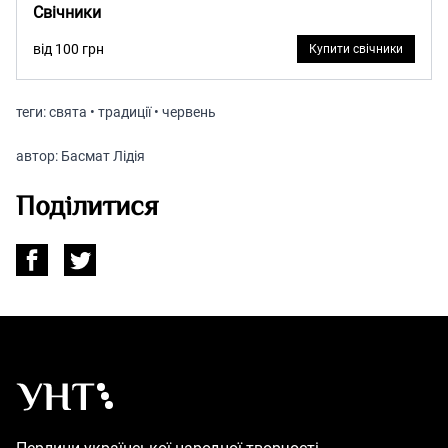
Свічники
від 100 грн
Купити свічники
теги:
свята • традиції • червень
автор:
Басмат Лідія
Поділитися
Українська народна творчість – Головна