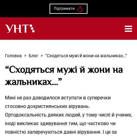
Підтримати
Українська народна творчість – Головна
Головна
>
Блог
>
“Сходяться мужі й жони на жальниках…”
“Сходяться мужі й жони на
жальниках…”
Мені не раз доводилося вступати в суперечки
стосовно дохристиянських вірувань.
Ортодоксальність деяких людей, у тому числі й учених,
іноді викликає здивування тим, що частково чи
повністю заперечуються давні вірування. І це за