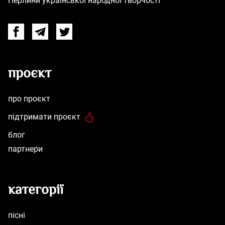
Перлини української народної творчості
Facebook
Telegram
Twitter
проєкт
про проєкт
підтримати проєкт
блог
партнери
категорії
пісні