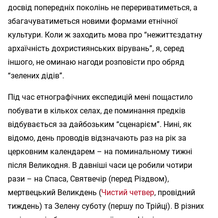
досвід попередніх поколінь не перериватиметься, а
збагачуватиметься новими формами етнічної
культури. Коли ж заходить мова про “нежиттєздатну
архаїчність дохристиянських вірувань”, я, серед
іншого, не оминаю нагоди розповісти про обряд
“зелених дідів”.
Під час етнографічних експедицій мені пощастило
побувати в кількох селах, де поминання предків
відбувається за дайбозьким “сценарієм”. Нині, як
відомо, день проводів відзначають раз на рік за
церковним календарем – на поминальному тижні
після Великодня. В давніші часи це робили чотири
рази – на Спаса, Святвечір (перед Різдвом),
мертвецький Великдень (
Чистий четвер
, провідний
тиждень) та Зелену суботу (першу по Трійці). В різних