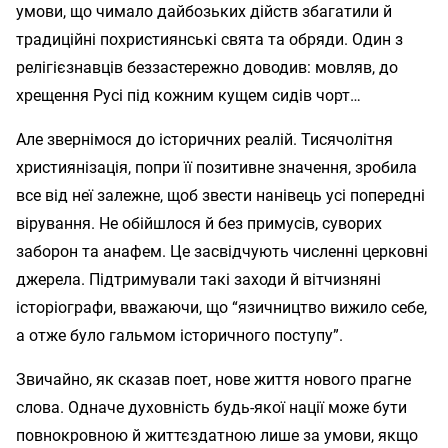
умови, що чимало дайбозьких дійств збагатили й
традиційні похристиянські свята та обряди. Один з
релігієзнавців беззастережно доводив: мовляв, до
хрещення Русі під кожним кущем сидів чорт…
Але звернімося до історичних реалій. Тисячолітня
християнізація, попри її позитивне значення, зробила
все від неї залежне, щоб звести нанівець усі попередні
вірування. Не обійшлося й без примусів, суворих
заборон та анафем. Це засвідчують численні церковні
джерела. Підтримували такі заходи й вітчизняні
історіографи, вважаючи, що “язичництво вижило себе,
а отже було гальмом історичного поступу”.
Звичайно, як сказав поет, нове життя нового прагне
слова. Одначе духовність будь-якої нації може бути
повнокровною й життєздатною лише за умови, якщо