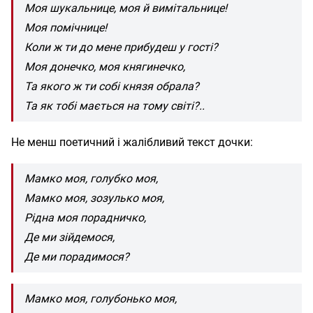
Моя шукальнице, моя й вимітальнице!
Моя помічнице!
Коли ж ти до мене прибудеш у гості?
Моя донечко, моя княгинечко,
Та якого ж ти собі князя обрала?
Та як тобі мається на тому світі?..
Не менш поетичний і жалібливий текст дочки:
Мамко моя, голубко моя,
Мамко моя, зозулько моя,
Рідна моя порадничко,
Де ми зійдемося,
Де ми порадимося?
Мамко моя, голубонько моя,