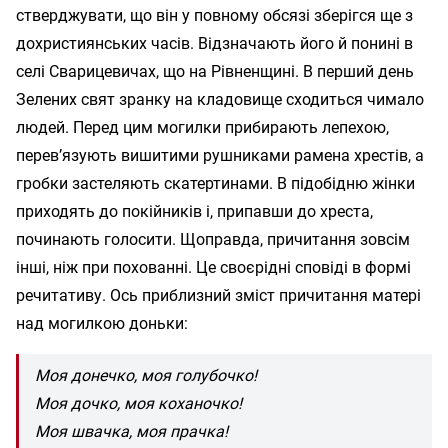
стверджувати, що він у повному обсязі зберігся ще з
дохристиянських часів. Відзначають його й понині в
селі Сварицевичах, що на Рівненщині. В перший день
Зелених свят зранку на кладовище сходиться чимало
людей. Перед цим могилки прибирають лепехою,
перев’язують вишитими рушниками рамена хрестів, а
гробки застеляють скатертинами. В підобідню жінки
приходять до покійників і, припавши до хреста,
починають голосити. Щоправда, причитання зовсім
інші, ніж при похованні. Це своєрідні сповіді в формі
речитативу. Ось приблизний зміст причитання матері
над могилкою доньки:
Моя донечко, моя голубочко!
Моя дочко, моя коханочко!
Моя швачка, моя прачка!