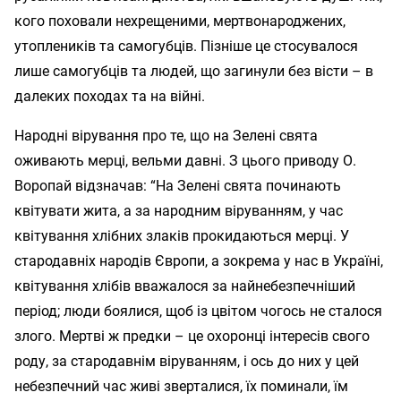
кого поховали нехрещеними, мертвонароджених,
утоплеників та самогубців. Пізніше це стосувалося
лише самогубців та людей, що загинули без вісти – в
далеких походах та на війні.
Народні вірування про те, що на Зелені свята
оживають мерці, вельми давні. З цього приводу О.
Воропай відзначав: “На Зелені свята починають
квітувати жита, а за народним віруванням, у час
квітування хлібних злаків прокидаються мерці. У
стародавніх народів Європи, а зокрема у нас в Україні,
квітування хлібів вважалося за найнебезпечніший
період; люди боялися, щоб із цвітом чогось не сталося
злого. Мертві ж предки – це охоронці інтересів свого
роду, за стародавнім віруванням, і ось до них у цей
небезпечний час живі зверталися, їх поминали, їм