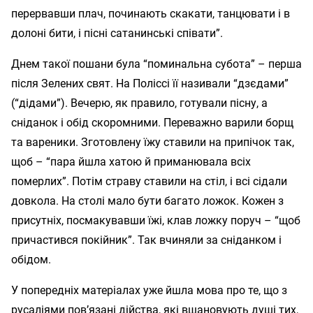
перервавши плач, починають скакати, танцювати і в
долоні бити, і пісні сатанинські співати”.
Днем такої пошани була “поминальна субота” – перша
після Зелених свят. На Поліссі її називали “дзєдами”
(“дідами”). Вечерю, як правило, готували пісну, а
сніданок і обід скоромними. Переважно варили борщ
та вареники. Зготовлену їжу ставили на припічок так,
щоб – “пара йшла хатою й приманювала всіх
померлих”. Потім страву ставили на стіл, і всі сідали
довкола. На столі мало бути багато ложок. Кожен з
присутніх, посмакувавши їжі, клав ложку поруч – “щоб
причастився покійник”. Так вчиняли за сніданком і
обідом.
У попередніх матеріалах уже йшла мова про те, що з
русаліями пов’язані дійства, які вшановують душі тих,