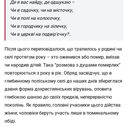
Де я вас найду, де одшукаю –
Чи в садочку, чи на місточку,
Чи в полі на колосочку,
Чи в городчику на зілечку,
Чи в церкві на подвір'єчку?..
Після цього переповідалося, що трапилось у родині чи
селі протягом року – хто оженився або помер, виїхав
чи народив дітей. Така “розмова з душами померлих”
повторюється з року в рік. Обряд засвідчує, що в
глибинному поліському селі до наших днів збереглася
давня форма дохристиянських вірувань, оповита
глибокою шаною до своїх предків, неперервністю
поколінь. Як правило, головні учасники цього дійства
жінки; чоловіки беруть участь лише в поминальному
обіді.