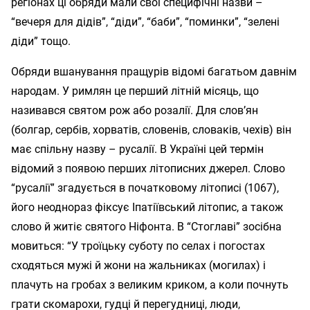
регіонах ці обряди мали свої специфічні назви –
“вечеря для дідів”, “діди”, “баби”, “поминки”, “зелені
діди” тощо.
Обряди вшанування пращурів відомі багатьом давнім
народам. У римлян це перший літній місяць, що
називався святом рож або розалії. Для слов’ян
(болгар, сербів, хорватів, словенів, словаків, чехів) він
має спільну назву – русалії. В Україні цей термін
відомий з появою перших літописних джерел. Слово
“русалії” згадується в початковому літописі (1067),
його неоднораз фіксує Іпатіївський літопис, а також
слово й житіє святого Ніфонта. В “Стоглаві” зосібна
мовиться: “У троїцьку суботу по селах і погостах
сходяться мужі й жони на жальниках (могилах) і
плачуть на гробах з великим криком, а коли почнуть
грати скомарохи, гудці й перегудниці, люди,